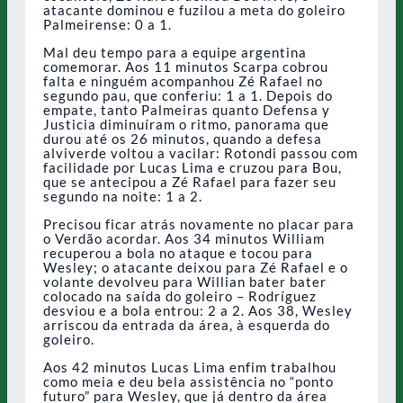
atacante dominou e fuzilou a meta do goleiro
Palmeirense: 0 a 1.
Mal deu tempo para a equipe argentina
comemorar. Aos 11 minutos Scarpa cobrou
falta e ninguém acompanhou Zé Rafael no
segundo pau, que conferiu: 1 a 1. Depois do
empate, tanto Palmeiras quanto Defensa y
Justicia diminuíram o ritmo, panorama que
durou até os 26 minutos, quando a defesa
alviverde voltou a vacilar: Rotondi passou com
facilidade por Lucas Lima e cruzou para Bou,
que se antecipou a Zé Rafael para fazer seu
segundo na noite: 1 a 2.
Precisou ficar atrás novamente no placar para
o Verdão acordar. Aos 34 minutos William
recuperou a bola no ataque e tocou para
Wesley; o atacante deixou para Zé Rafael e o
volante devolveu para Willian bater bater
colocado na saída do goleiro – Rodríguez
desviou e a bola entrou: 2 a 2. Aos 38, Wesley
arriscou da entrada da área, à esquerda do
goleiro.
Aos 42 minutos Lucas Lima enfim trabalhou
como meia e deu bela assistência no “ponto
futuro” para Wesley, que já dentro da área