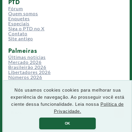
PTD
Fórum
Quem somos
Enquetes
Especiais
Siga o PTD no X
Contato
Site antigo
Palmeiras
Últimas notícias
Mercado 2026
Brasileirão 2026
Libertadores 2026
Números 2026
Campeonatos
Temporadas
Nós usamos cookies cookies para melhorar sua
CT/Centro de Excelência
experiência de navegação. Ao prosseguir você está
Busca
ciente dessa funcionalidade. Leia nossa
Política de
P
Privacidade.
IR
e
s
OK
q
u