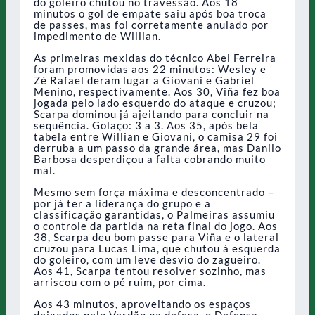
do goleiro chutou no travessão. Aos 18
minutos o gol de empate saiu após boa troca
de passes, mas foi corretamente anulado por
impedimento de Willian.
As primeiras mexidas do técnico Abel Ferreira
foram promovidas aos 22 minutos: Wesley e
Zé Rafael deram lugar a Giovani e Gabriel
Menino, respectivamente. Aos 30, Viña fez boa
jogada pelo lado esquerdo do ataque e cruzou;
Scarpa dominou já ajeitando para concluir na
sequência. Golaço: 3 a 3. Aos 35, após bela
tabela entre Willian e Giovani, o camisa 29 foi
derruba a um passo da grande área, mas Danilo
Barbosa desperdiçou a falta cobrando muito
mal.
Mesmo sem força máxima e desconcentrado –
por já ter a liderança do grupo e a
classificação garantidas, o Palmeiras assumiu
o controle da partida na reta final do jogo. Aos
38, Scarpa deu bom passe para Viña e o lateral
cruzou para Lucas Lima, que chutou à esquerda
do goleiro, com um leve desvio do zagueiro.
Aos 41, Scarpa tentou resolver sozinho, mas
arriscou com o pé ruim, por cima.
Aos 43 minutos, aproveitando os espaços
deixados pelo Verdão na defesa, o Defensa