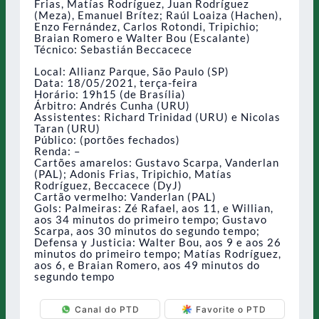
Frias, Matías Rodríguez, Juan Rodríguez
(Meza), Emanuel Brítez; Raúl Loaiza (Hachen),
Enzo Fernández, Carlos Rotondi, Tripichio;
Braian Romero e Walter Bou (Escalante)
Técnico: Sebastián Beccacece
Local: Allianz Parque, São Paulo (SP)
Data: 18/05/2021, terça-feira
Horário: 19h15 (de Brasília)
Árbitro: Andrés Cunha (URU)
Assistentes: Richard Trinidad (URU) e Nicolas
Taran (URU)
Público: (portões fechados)
Renda: –
Cartões amarelos: Gustavo Scarpa, Vanderlan
(PAL); Adonis Frias, Tripichio, Matías
Rodríguez, Beccacece (DyJ)
Cartão vermelho: Vanderlan (PAL)
Gols: Palmeiras: Zé Rafael, aos 11, e Willian,
aos 34 minutos do primeiro tempo; Gustavo
Scarpa, aos 30 minutos do segundo tempo;
Defensa y Justicia: Walter Bou, aos 9 e aos 26
minutos do primeiro tempo; Matías Rodríguez,
aos 6, e Braian Romero, aos 49 minutos do
segundo tempo
Canal do PTD
Favorite o PTD