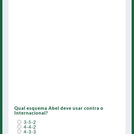
Qual esquema Abel deve usar contra o
Internacional?
3-5-2
4-4-2
4-3-3