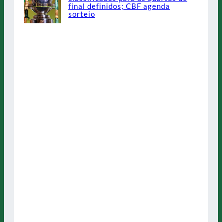
final definidos; CBF agenda
sorteio