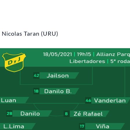
e Nicolas Taran (URU)