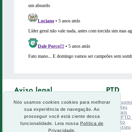
Aviso legal
PTD
Política de Privacidade
Fórum
Termos de uso
Quem som
Nós usamos cookies cookies para melhorar
Enquetes
sua experiência de navegação. Ao
Especiais
Siga o PTD
prosseguir você está ciente dessa
Contato
funcionalidade. Leia nossa
Política de
Site antigo
Privacidade.