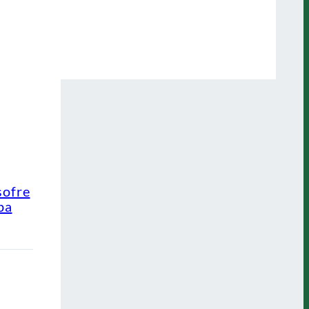
sofre
pa