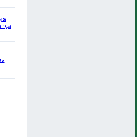
eja
ança
as