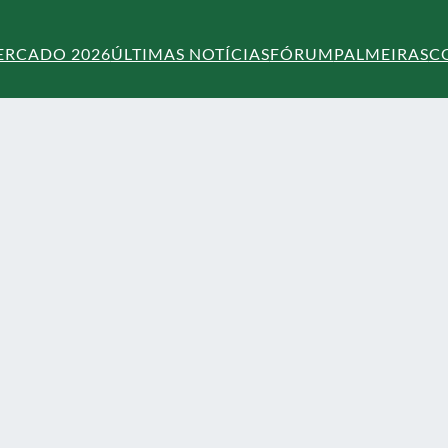
ERCADO 2026
ÚLTIMAS NOTÍCIAS
FÓRUM
PALMEIRAS
C