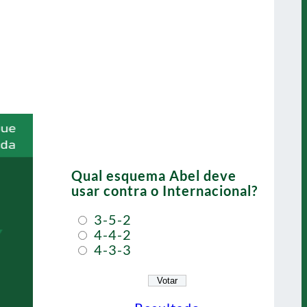
Qual esquema Abel deve
usar contra o Internacional?
3-5-2
4-4-2
4-3-3