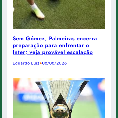
Sem Gómez, Palmeiras encerra
preparação para enfrentar o
Inter; veja provável escalação
Eduardo Luiz
08/08/2026
•