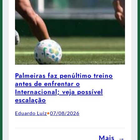
Palmeiras faz penúltimo treino
antes de enfrentar o
Internacional; veja possível
escalação
Eduardo Luiz
07/08/2026
•
Mais
→