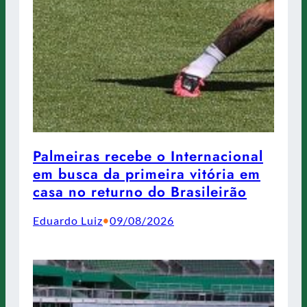
Palmeiras recebe o Internacional
em busca da primeira vitória em
casa no returno do Brasileirão
Eduardo Luiz
09/08/2026
•