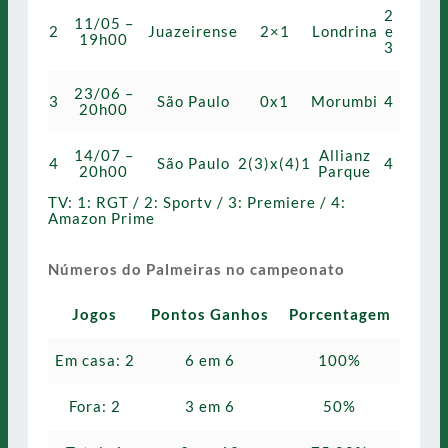
2
11/05 –
2
Juazeirense
2×1
Londrina
e
19h00
3
23/06 –
3
São Paulo
0x1
Morumbi
4
20h00
14/07 –
Allianz
4
São Paulo
2(3)x(4)1
4
20h00
Parque
TV: 1: RGT / 2: Sportv / 3: Premiere / 4:
Amazon Prime
Números do Palmeiras no campeonato
Jogos
Pontos Ganhos
Porcentagem
Em casa: 2
6 em 6
100%
Fora: 2
3 em 6
50%