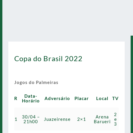
Copa do Brasil 2022
Jogos do Palmeiras
Data-
R
Adversário
Placar
Local
TV
Horário
2
30/04 –
Arena
1
Juazeirense
2×1
e
21h00
Barueri
3