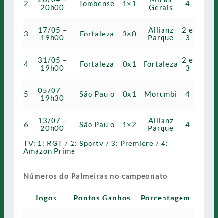
2
Tombense
1×1
4
20h00
Gerais
17/05 –
Allianz
2 e
3
Fortaleza
3×0
19h00
Parque
3
31/05 –
2 e
4
Fortaleza
0x1
Fortaleza
19h00
3
05/07 –
5
São Paulo
0x1
Morumbi
4
19h30
13/07 –
Allianz
6
São Paulo
1×2
4
20h00
Parque
TV: 1: RGT / 2: Sportv / 3: Premiere / 4:
Amazon Prime
Números do Palmeiras no campeonato
Jogos
Pontos Ganhos
Porcentagem