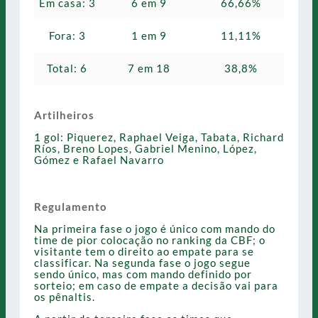
Em casa: 3
6 em 9
66,66%
Fora: 3
1 em 9
11,11%
Total: 6
7 em 18
38,8%
Artilheiros
1 gol: Piquerez, Raphael Veiga, Tabata, Richard
Ríos, Breno Lopes, Gabriel Menino, López,
Gómez e Rafael Navarro
Regulamento
Na primeira fase o jogo é único com mando do
time de pior colocação no ranking da CBF; o
visitante tem o direito ao empate para se
classificar. Na segunda fase o jogo segue
sendo único, mas com mando definido por
sorteio; em caso de empate a decisão vai para
os pênaltis.