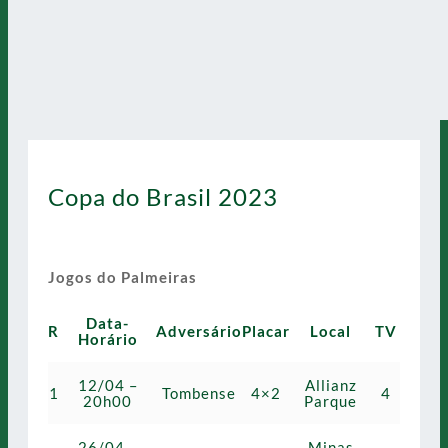
Copa do Brasil 2023
Jogos do Palmeiras
Data-
R
Adversário
Placar
Local
TV
Horário
12/04 –
Allianz
1
Tombense
4×2
4
20h00
Parque
26/04 –
Minas