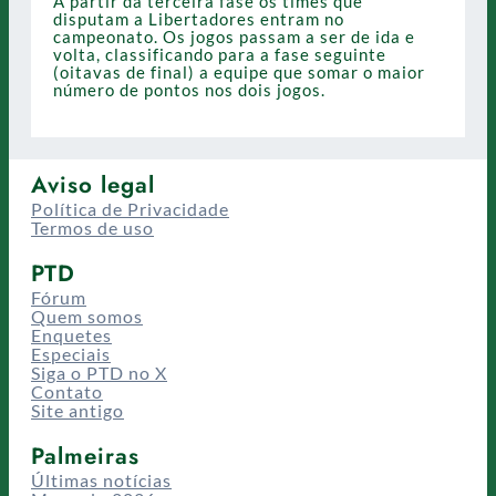
A partir da terceira fase os times que
disputam a Libertadores entram no
campeonato. Os jogos passam a ser de ida e
volta, classificando para a fase seguinte
(oitavas de final) a equipe que somar o maior
número de pontos nos dois jogos.
Aviso legal
Política de Privacidade
Termos de uso
PTD
Fórum
Quem somos
Enquetes
Especiais
Siga o PTD no X
Contato
Site antigo
Palmeiras
Últimas notícias