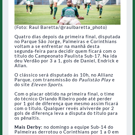
(Foto: Raul Baretta/@raulbaretta_photo)
Quatro dias depois da primeira final, disputada
no Parque São Jorge, Palmeiras e Corinthians
voltam a se enfrentar na manhã desta
segunda-feira para decidir quem ficará com o
título do Campeonato Paulista Sub-17. Na ida
deu Verdão por 3 a 1, gols de Daniel, Endrick e
Allan.
O clássico será disputado às 10h, no Allianz
Parque, com transmissão do
Paulistão Play
e
do site
Eleven Sports
.
Com o placar obtido na primeira final, o time
do técnico Orlando Ribeiro pode até perder
por 1 gol de diferença que mesmo assim ficará
com o título. Qualquer revés alviverde por 2
gols de diferença leva a disputa do título para
os pênaltis.
Mais Derby:
no domingo a equipe Sub-14 do
Palmeiras derrotou o Corinthians por 1 a 0 em