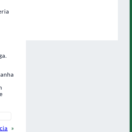
eria
ga.
ganha
m
e
cia
»