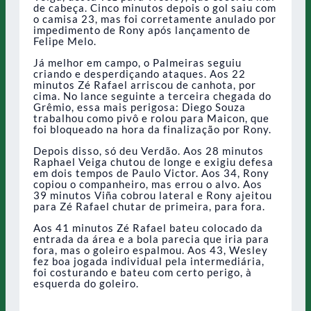
de cabeça. Cinco minutos depois o gol saiu com
o camisa 23, mas foi corretamente anulado por
impedimento de Rony após lançamento de
Felipe Melo.
Já melhor em campo, o Palmeiras seguiu
criando e desperdiçando ataques. Aos 22
minutos Zé Rafael arriscou de canhota, por
cima. No lance seguinte a terceira chegada do
Grêmio, essa mais perigosa: Diego Souza
trabalhou como pivô e rolou para Maicon, que
foi bloqueado na hora da finalização por Rony.
Depois disso, só deu Verdão. Aos 28 minutos
Raphael Veiga chutou de longe e exigiu defesa
em dois tempos de Paulo Victor. Aos 34, Rony
copiou o companheiro, mas errou o alvo. Aos
39 minutos Viña cobrou lateral e Rony ajeitou
para Zé Rafael chutar de primeira, para fora.
Aos 41 minutos Zé Rafael bateu colocado da
entrada da área e a bola parecia que iria para
fora, mas o goleiro espalmou. Aos 43, Wesley
fez boa jogada individual pela intermediária,
foi costurando e bateu com certo perigo, à
esquerda do goleiro.