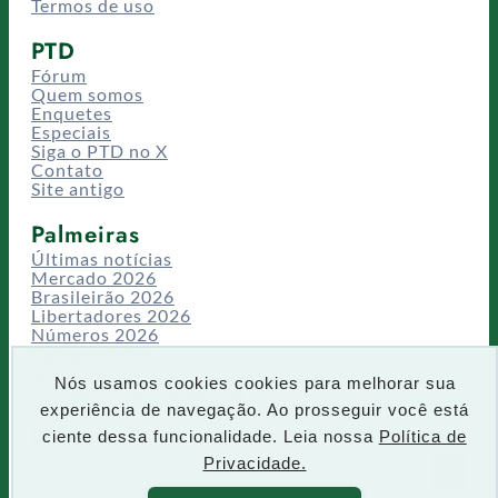
Termos de uso
PTD
Fórum
Quem somos
Enquetes
Especiais
Siga o PTD no X
Contato
Site antigo
Palmeiras
Últimas notícias
Mercado 2026
Brasileirão 2026
Libertadores 2026
Números 2026
Campeonatos
Temporadas
Nós usamos cookies cookies para melhorar sua
CT/Centro de Excelência
experiência de navegação. Ao prosseguir você está
Busca
ciente dessa funcionalidade. Leia nossa
Política de
P
Privacidade.
IR
e
s