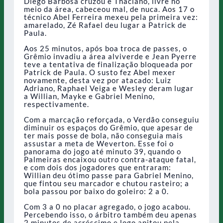
Diego Barbosa cruzou e Thaciano, livre no
meio da área, cabeceou mal, de nuca. Aos 17 o
técnico Abel Ferreira mexeu pela primeira vez:
amarelado, Zé Rafael deu lugar a Patrick de
Paula.
Aos 25 minutos, após boa troca de passes, o
Grêmio invadiu a área alviverde e Jean Pyerre
teve a tentativa de finalização bloqueada por
Patrick de Paula. O susto fez Abel mexer
novamente, desta vez por atacado: Luiz
Adriano, Raphael Veiga e Wesley deram lugar
a Willian, Mayke e Gabriel Menino,
respectivamente.
Com a marcação reforçada, o Verdão conseguiu
diminuir os espaços do Grêmio, que apesar de
ter mais posse de bola, não conseguia mais
assustar a meta de Weverton. Esse foi o
panorama do jogo até minuto 39, quando o
Palmeiras encaixou outro contra-ataque fatal,
e com dois dos jogadores que entraram:
Willian deu ótimo passe para Gabriel Menino,
que fintou seu marcador e chutou rasteiro; a
bola passou por baixo do goleiro: 2 a 0.
Com 3 a 0 no placar agregado, o jogo acabou.
Percebendo isso, o árbitro também deu apenas
2 minutos de acréscimo e logo apitou pela