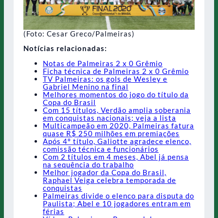
(Foto: Cesar Greco/Palmeiras)
Notícias relacionadas:
Notas de Palmeiras 2 x 0 Grêmio
Ficha técnica de Palmeiras 2 x 0 Grêmio
TV Palmeiras: os gols de Wesley e
Gabriel Menino na final
Melhores momentos do jogo do título da
Copa do Brasil
Com 15 títulos, Verdão amplia soberania
em conquistas nacionais; veja a lista
Multicampeão em 2020, Palmeiras fatura
quase R$ 250 milhões em premiações
Após 4º título, Galiotte agradece elenco,
comissão técnica e funcionários
Com 2 títulos em 4 meses, Abel já pensa
na sequência do trabalho
Melhor jogador da Copa do Brasil,
Raphael Veiga celebra temporada de
conquistas
Palmeiras divide o elenco para disputa do
Paulista; Abel e 10 jogadores entram em
férias