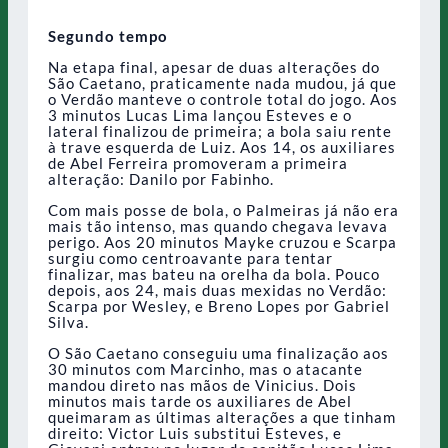
Segundo tempo
Na etapa final, apesar de duas alterações do
São Caetano, praticamente nada mudou, já que
o Verdão manteve o controle total do jogo. Aos
3 minutos Lucas Lima lançou Esteves e o
lateral finalizou de primeira; a bola saiu rente
à trave esquerda de Luiz. Aos 14, os auxiliares
de Abel Ferreira promoveram a primeira
alteração: Danilo por Fabinho.
Com mais posse de bola, o Palmeiras já não era
mais tão intenso, mas quando chegava levava
perigo. Aos 20 minutos Mayke cruzou e Scarpa
surgiu como centroavante para tentar
finalizar, mas bateu na orelha da bola. Pouco
depois, aos 24, mais duas mexidas no Verdão:
Scarpa por Wesley, e Breno Lopes por Gabriel
Silva.
O São Caetano conseguiu uma finalização aos
30 minutos com Marcinho, mas o atacante
mandou direto nas mãos de Vinicius. Dois
minutos mais tarde os auxiliares de Abel
queimaram as últimas alterações a que tinham
direito: Victor Luis substitui Esteves, e