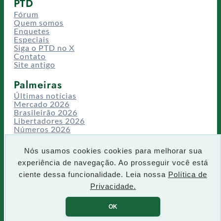
PTD
Fórum
Quem somos
Enquetes
Especiais
Siga o PTD no X
Contato
Site antigo
Palmeiras
Últimas notícias
Mercado 2026
Brasileirão 2026
Libertadores 2026
Números 2026
Campeonatos
Temporadas
Nós usamos cookies cookies para melhorar sua
CT/Centro de Excelência
experiência de navegação. Ao prosseguir você está
Busca
ciente dessa funcionalidade. Leia nossa
Política de
P
Privacidade.
IR
e
s
OK
q
u