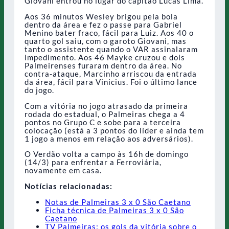
Giovani entrou no lugar do capitão Lucas Lima.
Aos 36 minutos Wesley brigou pela bola
dentro da área e fez o passe para Gabriel
Menino bater fraco, fácil para Luiz. Aos 40 o
quarto gol saiu, com o garoto Giovani, mas
tanto o assistente quando o VAR assinalaram
impedimento. Aos 46 Mayke cruzou e dois
Palmeirenses furaram dentro da área. No
contra-ataque, Marcinho arriscou da entrada
da área, fácil para Vinicius. Foi o último lance
do jogo.
Com a vitória no jogo atrasado da primeira
rodada do estadual, o Palmeiras chega a 4
pontos no Grupo C e sobe para a terceira
colocação (está a 3 pontos do líder e ainda tem
1 jogo a menos em relação aos adversários).
O Verdão volta a campo às 16h de domingo
(14/3) para enfrentar a Ferroviária,
novamente em casa.
Notícias relacionadas:
Notas de Palmeiras 3 x 0 São Caetano
Ficha técnica de Palmeiras 3 x 0 São
Caetano
TV Palmeiras: os gols da vitória sobre o