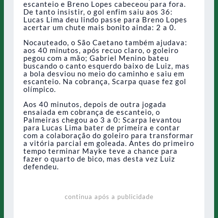
escanteio e Breno Lopes cabeceou para fora.
De tanto insistir, o gol enfim saiu aos 36:
Lucas Lima deu lindo passe para Breno Lopes
acertar um chute mais bonito ainda: 2 a 0.
Nocauteado, o São Caetano também ajudava:
aos 40 minutos, após recuo claro, o goleiro
pegou com a mão; Gabriel Menino bateu
buscando o canto esquerdo baixo de Luiz, mas
a bola desviou no meio do caminho e saiu em
escanteio. Na cobrança, Scarpa quase fez gol
olímpico.
Aos 40 minutos, depois de outra jogada
ensaiada em cobrança de escanteio, o
Palmeiras chegou ao 3 a 0: Scarpa levantou
para Lucas Lima bater de primeira e contar
com a colaboração do goleiro para transformar
a vitória parcial em goleada. Antes do primeiro
tempo terminar Mayke teve a chance para
fazer o quarto de bico, mas desta vez Luiz
defendeu.
continua após a publicidade