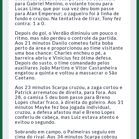
para Gabriel Menino, o volante tocou para
Lucas Lima, que por sua vez deu bom passe
para Alan Empereur; o zagueiro foi à linha de
fundo e cruzou. Na tentativa de tirar, Tony fez
contra: 1 a 0.
Depois do gol, o Verdão diminuiu um pouco o
ritmo, mas não perdeu o controle da partida.
Aos 21 minutos Danilo cometeu falta boba
perto da área e proporcionou ao time visitante
uma boa chance: Charles encheu o pé, a
barreira abriu e Vinicius fez ótima defesa.
Depois do susto, o time comandado pelos
auxiliares João Martins e Vitor Castanheira
engatou a quinta e voltou a massacrar o São
Caetano.
Aos 23 minutos Scarpa cruzou, a zaga cortou e
Patrick arrematou de direita, para fora. Aos
28, o camisa 5 deu bom passe para Breno
Lopes chutar fraco, à direita do goleiro. Aos 31
minutos Mayke fez boa jogada individual,
cruzou, a defesa afastou mal e Breno Lopes
conferiu de cabeça, mas Luiz estava atento e
evitou o segundo.
Sobrando em campo, o Palmeiras seguiu em
cima do rival. Aos 34 minutos Scarpa cobrou