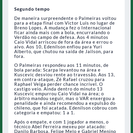
Segundo tempo
De maneira surpreendente o Palmeiras voltou
para a etapa final com Victor Luis no lugar de
Breno Lopes. A mudança fez o Internacional
ficar ainda mais com a bola, encurralando o
Verdão no campo de defesa. Aos 4 minutos
Caio Vidal arriscou de fora da área e errou o
alvo. Aos 10, Edenílson enfiou para Yuri
Alberto, que chutou na saída de Jailson, para
fora.
O Palmeiras respondeu aos 11 minutos, de
bola parada: Scarpa levantou na área e
Kuscevic desviou rente ao travessão. Aos 13,
em contra-ataque, Zé Rafael cruzou para
Raphael Veiga perder chance incrível. O
castigo veio. Ainda dentro do minuto 13
Kuscevic empurrou Caio Vidal na área; o
árbitro mandou seguir, mas o VAR enxergou a
penalidade e ainda recomendou a expulsão do
chileno, que foi acatada. Edenílson cobrou com
categoria e empatou: 1 a 1.
Após o empate, e com 1 jogador a menos, o
técnico Abel Ferreira mexeu por atacado:
Danilo Barbosa, Felipe Melo e Gabriel Menino