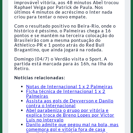
improvável vitória, aos 48 minutos Abel trocou
Raphael Veiga por Patrick de Paula. Nos
últimos 4 minutos de acréscimo o Inter nada
criou para tentar o novo empate.
Com o resultado positivo no Beira-Rio, onde o
histórico é péssimo, o Palmeiras chega a 16
pontos e se mantém na terceira colocação do
Brasileirão com a mesma pontuação do
Athletico-PR e 1 ponto atrás do Red Bull
Bragantino, que ainda jogará na rodada.
Domingo (04/7) o Verdão visita o Sport. A
partida está marcada para às 16h, na Ilha do
Retiro.
Notícias relacionadas:
Notas de Internacional 1 x 2 Palmeiras
Ficha técnica de Internacional 1 x 2
Palmeiras
Assista aos gols de Deyverson e Danilo
contra o Internacional
Abel parabeniza o grupo por vitória e
explica troca de Breno Lopes por Victor
Luis no intervalo
Danilo admite que pegou mal na bola, mas
comemora gol e vitória fora de casa