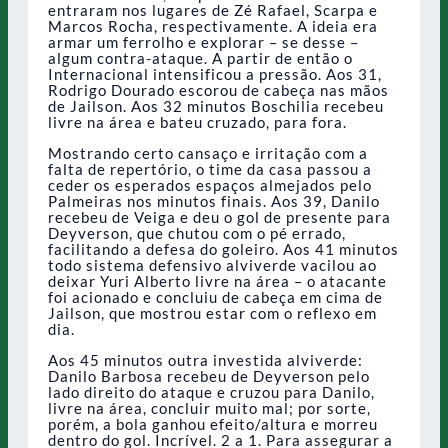
entraram nos lugares de Zé Rafael, Scarpa e
Marcos Rocha, respectivamente. A ideia era
armar um ferrolho e explorar – se desse –
algum contra-ataque. A partir de então o
Internacional intensificou a pressão. Aos 31,
Rodrigo Dourado escorou de cabeça nas mãos
de Jailson. Aos 32 minutos Boschilia recebeu
livre na área e bateu cruzado, para fora.
Mostrando certo cansaço e irritação com a
falta de repertório, o time da casa passou a
ceder os esperados espaços almejados pelo
Palmeiras nos minutos finais. Aos 39, Danilo
recebeu de Veiga e deu o gol de presente para
Deyverson, que chutou com o pé errado,
facilitando a defesa do goleiro. Aos 41 minutos
todo sistema defensivo alviverde vacilou ao
deixar Yuri Alberto livre na área – o atacante
foi acionado e concluiu de cabeça em cima de
Jailson, que mostrou estar com o reflexo em
dia.
Aos 45 minutos outra investida alviverde:
Danilo Barbosa recebeu de Deyverson pelo
lado direito do ataque e cruzou para Danilo,
livre na área, concluir muito mal; por sorte,
porém, a bola ganhou efeito/altura e morreu
dentro do gol. Incrível. 2 a 1. Para assegurar a