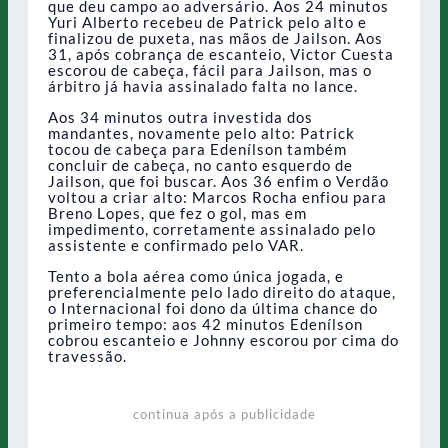
que deu campo ao adversário. Aos 24 minutos
Yuri Alberto recebeu de Patrick pelo alto e
finalizou de puxeta, nas mãos de Jailson. Aos
31, após cobrança de escanteio, Victor Cuesta
escorou de cabeça, fácil para Jailson, mas o
árbitro já havia assinalado falta no lance.
Aos 34 minutos outra investida dos
mandantes, novamente pelo alto: Patrick
tocou de cabeça para Edenílson também
concluir de cabeça, no canto esquerdo de
Jailson, que foi buscar. Aos 36 enfim o Verdão
voltou a criar alto: Marcos Rocha enfiou para
Breno Lopes, que fez o gol, mas em
impedimento, corretamente assinalado pelo
assistente e confirmado pelo VAR.
Tento a bola aérea como única jogada, e
preferencialmente pelo lado direito do ataque,
o Internacional foi dono da última chance do
primeiro tempo: aos 42 minutos Edenílson
cobrou escanteio e Johnny escorou por cima do
travessão.
continua após a publicidade