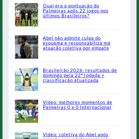
Qual era a pontuação do
Palmeiras após 22 jogos nos
últimos Brasileiros?
Abel não admite culpa do
esquema e responsabiliza má
atuação coletiva por empate
Brasileirão 2026: resultados de
domingo pela 22ª rodada +
classificação atualizada
Vídeo: melhores momentos de
Palmeiras 0 x 0 Internacional
Vídeo: coletiva do Abel após