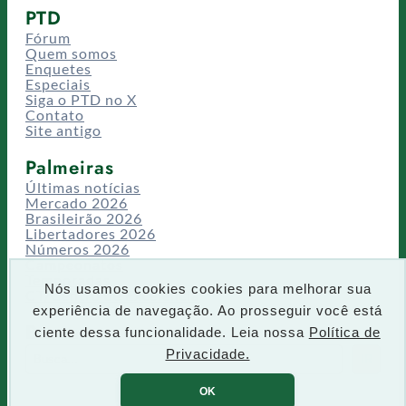
PTD
Fórum
Quem somos
Enquetes
Especiais
Siga o PTD no X
Contato
Site antigo
Palmeiras
Últimas notícias
Mercado 2026
Brasileirão 2026
Libertadores 2026
Números 2026
Campeonatos
Temporadas
Nós usamos cookies cookies para melhorar sua
CT/Centro de Excelência
experiência de navegação. Ao prosseguir você está
Busca
ciente dessa funcionalidade. Leia nossa
Política de
P
Privacidade.
IR
e
s
OK
q