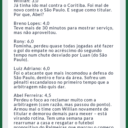
Willian: 3,0
Já tinha ido mal contra o Coritiba. Foi mal de
novo contra o São Paulo. E segue como titular.
Por que, Abel?
Breno Lopes: 4,0
Teve mais de 30 minutos para mostrar serviço,
mas não aproveitou.
Rony: 6,0
Fominha, perdeu quase todas jogadas até fazer
o gol do empate no acréscimo do segundo
tempo num chute desviado por Luan (do São
Paulo).
Luiz Adriano: 6,0
Foi o atacante que mais incomodou a defesa do
São Paulo, dentro e fora da área. Sofreu um
pênalti escandaloso no primeiro tempo que a
arbitragem não quis dar.
Abel Ferreira: 4,5
Perdeu o foco ao reclamar muito com a
arbitragem (com razão, mas passou do ponto).
Armou mal o time com Willian novamente de
titular e demorou demais para mexer – está
virando rotina. Tem uma semana para
rearrumar a casa e resgatar o futebol
propositivo do Palmeiras que marcou o começo