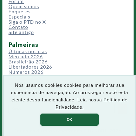
Fórum
Quem somos
Enquetes
Especiais
Siga o PTD no X
Contato
Site antigo
Palmeiras
Últimas notícias
Mercado 2026
Brasileirão 2026
Libertadores 2026
Números 2026
Campeonatos
Temporadas
Nós usamos cookies cookies para melhorar sua
CT/Centro de Excelência
experiência de navegação. Ao prosseguir você está
Busca
ciente dessa funcionalidade. Leia nossa
Política de
P
Privacidade.
IR
e
s
OK
q
u
Todos os direitos reservados PTD 2001-2026
i