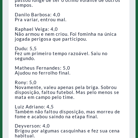
passou longe de ser o ótimo volante de outros
tempos.
Danilo Barbosa: 4,0
Pra variar, entrou mal.
Raphael Veiga: 4,0
Não armou e nem criou. Foi fominha na única
jogada perigosa que participou.
Dudu: 5,5
Fez um primeiro tempo razoável. Saiu no
segundo.
Matheus Fernandes: 5,0
Ajudou no ferrolho final.
Rony: 5,0
Novamente, valeu apenas pela briga. Sobrou
disposição, faltou futebol. Mas pelo menos se
mata em campo pelo time.
Luiz Adriano: 4,5
Também não faltou disposição, mas morreu de
fome e acabou saindo na etapa final.
Deyverson: 4,0
Brigou por algumas casquinhas e fez sua cena
habitual.