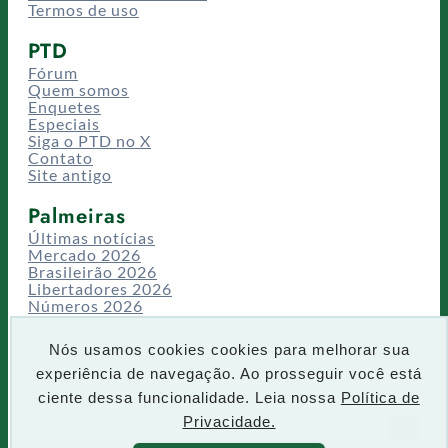
Termos de uso
PTD
Fórum
Quem somos
Enquetes
Especiais
Siga o PTD no X
Contato
Site antigo
Palmeiras
Últimas notícias
Mercado 2026
Brasileirão 2026
Libertadores 2026
Números 2026
Campeonatos
Temporadas
Nós usamos cookies cookies para melhorar sua
CT/Centro de Excelência
experiência de navegação. Ao prosseguir você está
Busca
ciente dessa funcionalidade. Leia nossa
Política de
P
Privacidade.
IR
e