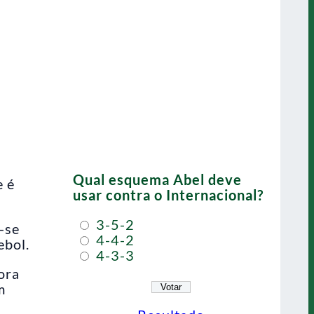
Qual esquema Abel deve
e é
usar contra o Internacional?
3-5-2
-se
4-4-2
ebol.
4-3-3
ora
m