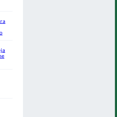
ra
ão
eja
me