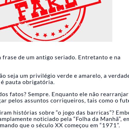
sa frase de um antigo seriado. Entretanto e na
ão seja um privilégio verde e amarelo, a verdad
o é pauta obrigatória.
os fatos? Sempre. Enquanto ele não rearranjar
ar pelos assuntos corriqueiros, tais como o fut
viram histórias sobre “o jogo das barricas”? Emb
 amplamente noticiado pela “Folha da Manhã”, e
rmando que o século XX começou em “1971”.