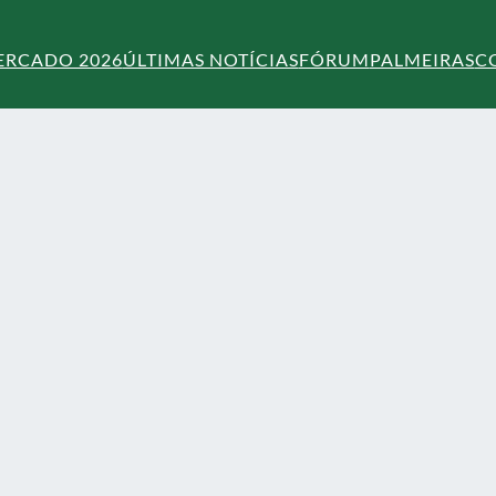
ERCADO 2026
ÚLTIMAS NOTÍCIAS
FÓRUM
PALMEIRAS
C