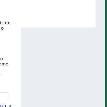
is de
 o
iu
como
e
cia
»