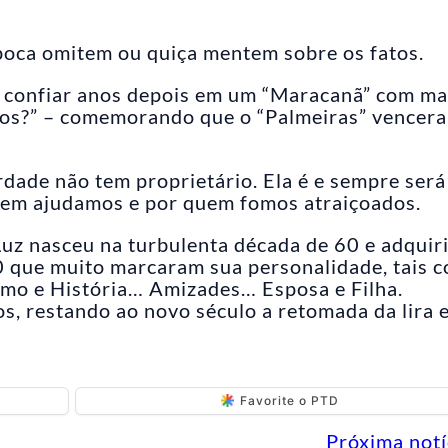
época omitem ou quiça mentem sobre os fatos.
a – confiar anos depois em um “Maracanã” com ma
os?” – comemorando que o “Palmeiras” vencera
erdade não tem proprietário. Ela é e sempre será
uem ajudamos e por quem fomos atraiçoados.
 Luz nasceu na turbulenta década de 60 e adquir
80 que muito marcaram sua personalidade, tais 
tismo e História… Amizades… Esposa e Filha.
s, restando ao novo século a retomada da lira 
Favorite o PTD
Próxima notí