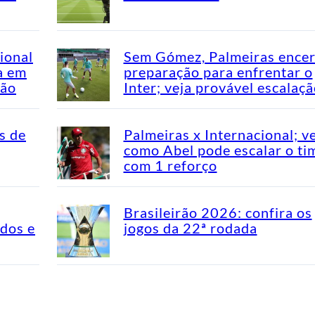
ional
Sem Gómez, Palmeiras encer
a em
preparação para enfrentar o
rão
Inter; veja provável escalaç
s de
Palmeiras x Internacional; v
como Abel pode escalar o ti
com 1 reforço
Brasileirão 2026: confira os
idos e
jogos da 22ª rodada