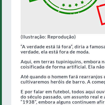
(Ilustração: Reprodução)
“A verdade está lá fora”, diria a famo
verdade, ela está fora de moda.
Aqui, em terras tupiniquins, embora n
coisificada de forma artificial. Ela nã
Até quando o homem fará rearranjos d
cultivaremos heróis de barro. A começ
E por falar em futebol, todos aqui ou
do século passado, um assunto real e
“1938”, embora alguns continuem afi