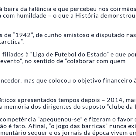
à beira da falência e que percebeu nos coirmão
da com humildade – o que a História demonstrou
s de “1942”, de cunho amistoso e disputado na
arctica”.
filiados à “Liga de Futebol do Estado” e que po
evento”, no sentido de “colaborar com quem
cedor, mas que colocou o objetivo financeiro 
s éticos apresentados tempos depois – 2014, ma
 memória dos dirigentes do suposto “clube da f
ncompetência “apequenou-se” e fizeram o favor 
ão é fato. Afinal, “o jogo das barricas” nunca exi
omentário sequer e os jornais da época vivem e