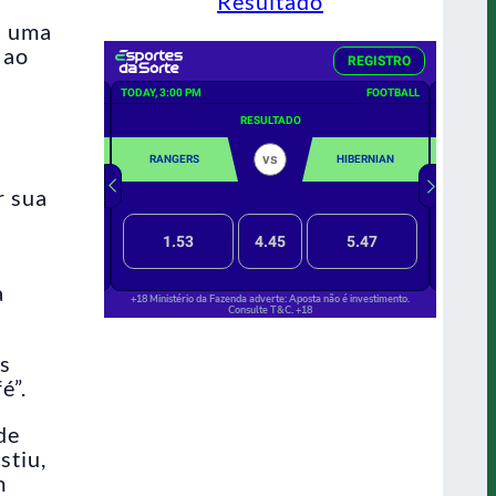
Resultado
s uma
 ao
s
r sua
à
is
é”.
de
stiu,
m