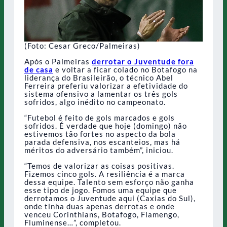
(Foto: Cesar Greco/Palmeiras)
Após o Palmeiras
derrotar o Juventude fora
de casa
e voltar a ficar colado no Botafogo na
liderança do Brasileirão, o técnico Abel
Ferreira preferiu valorizar a efetividade do
sistema ofensivo a lamentar os três gols
sofridos, algo inédito no campeonato.
“Futebol é feito de gols marcados e gols
sofridos. É verdade que hoje (domingo) não
estivemos tão fortes no aspecto da bola
parada defensiva, nos escanteios, mas há
méritos do adversário também”, iniciou.
“Temos de valorizar as coisas positivas.
Fizemos cinco gols. A resiliência é a marca
dessa equipe. Talento sem esforço não ganha
esse tipo de jogo. Fomos uma equipe que
derrotamos o Juventude aqui (Caxias do Sul),
onde tinha duas apenas derrotas e onde
venceu Corinthians, Botafogo, Flamengo,
Fluminense…”, completou.