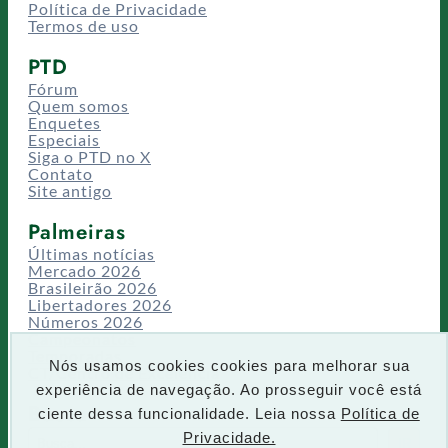
Política de Privacidade
Termos de uso
PTD
Fórum
Quem somos
Enquetes
Especiais
Siga o PTD no X
Contato
Site antigo
Palmeiras
Últimas notícias
Mercado 2026
Brasileirão 2026
Libertadores 2026
Números 2026
Campeonatos
Temporadas
Nós usamos cookies cookies para melhorar sua
CT/Centro de Excelência
experiência de navegação. Ao prosseguir você está
Busca
ciente dessa funcionalidade. Leia nossa
Política de
P
Privacidade.
IR