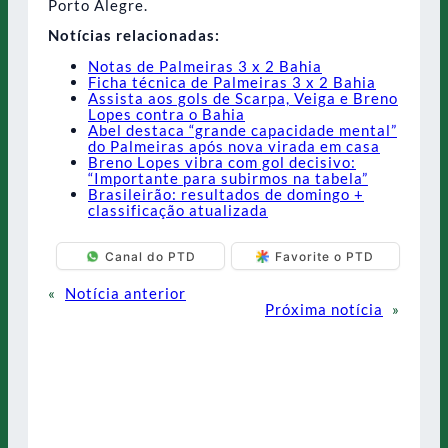
Porto Alegre.
Notícias relacionadas:
Notas de Palmeiras 3 x 2 Bahia
Ficha técnica de Palmeiras 3 x 2 Bahia
Assista aos gols de Scarpa, Veiga e Breno
Lopes contra o Bahia
Abel destaca “grande capacidade mental”
do Palmeiras após nova virada em casa
Breno Lopes vibra com gol decisivo:
“Importante para subirmos na tabela”
Brasileirão: resultados de domingo +
classificação atualizada
Canal do PTD
Favorite o PTD
«
Notícia anterior
Próxima notícia
»