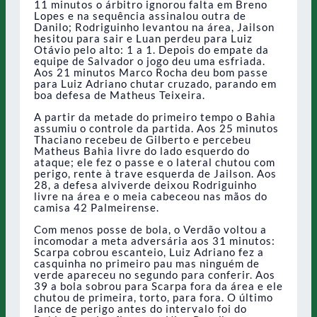
11 minutos o árbitro ignorou falta em Breno
Lopes e na sequência assinalou outra de
Danilo; Rodriguinho levantou na área, Jailson
hesitou para sair e Luan perdeu para Luiz
Otávio pelo alto: 1 a 1. Depois do empate da
equipe de Salvador o jogo deu uma esfriada.
Aos 21 minutos Marco Rocha deu bom passe
para Luiz Adriano chutar cruzado, parando em
boa defesa de Matheus Teixeira.
A partir da metade do primeiro tempo o Bahia
assumiu o controle da partida. Aos 25 minutos
Thaciano recebeu de Gilberto e percebeu
Matheus Bahia livre do lado esquerdo do
ataque; ele fez o passe e o lateral chutou com
perigo, rente à trave esquerda de Jailson. Aos
28, a defesa alviverde deixou Rodriguinho
livre na área e o meia cabeceou nas mãos do
camisa 42 Palmeirense.
Com menos posse de bola, o Verdão voltou a
incomodar a meta adversária aos 31 minutos:
Scarpa cobrou escanteio, Luiz Adriano fez a
casquinha no primeiro pau mas ninguém de
verde apareceu no segundo para conferir. Aos
39 a bola sobrou para Scarpa fora da área e ele
chutou de primeira, torto, para fora. O último
lance de perigo antes do intervalo foi do