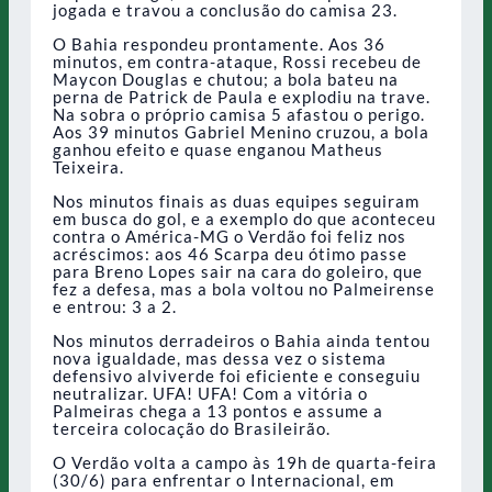
jogada e travou a conclusão do camisa 23.
O Bahia respondeu prontamente. Aos 36
minutos, em contra-ataque, Rossi recebeu de
Maycon Douglas e chutou; a bola bateu na
perna de Patrick de Paula e explodiu na trave.
Na sobra o próprio camisa 5 afastou o perigo.
Aos 39 minutos Gabriel Menino cruzou, a bola
ganhou efeito e quase enganou Matheus
Teixeira.
Nos minutos finais as duas equipes seguiram
em busca do gol, e a exemplo do que aconteceu
contra o América-MG o Verdão foi feliz nos
acréscimos: aos 46 Scarpa deu ótimo passe
para Breno Lopes sair na cara do goleiro, que
fez a defesa, mas a bola voltou no Palmeirense
e entrou: 3 a 2.
Nos minutos derradeiros o Bahia ainda tentou
nova igualdade, mas dessa vez o sistema
defensivo alviverde foi eficiente e conseguiu
neutralizar. UFA! UFA! Com a vitória o
Palmeiras chega a 13 pontos e assume a
terceira colocação do Brasileirão.
O Verdão volta a campo às 19h de quarta-feira
(30/6) para enfrentar o Internacional, em