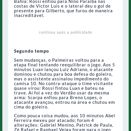
Bahia: Rossi enfiou para Nino Paraíba nas
costas de Victor Luis e o lateral deu o gol de
presente para Gilberto, que furou de maneira
inacreditável.
continua após a publicidade
Segundo tempo
Sem mudanças, o Palmeiras voltou para a
etapa final tentando reequilibrar o jogo. Aos 5
minutos Luan lançou Luiz Adriano, o atacante
dominou e chutou para boa defesa do goleiro,
mas o assistente assinalou impedimento do
camisa 10. No contra-ataque o time visitante
quase virou: Rossi fintou Luan e bateu na
trave. Aí foi a vez do Verdão usar da mesma
arma: Scarpa enfiou para Breno Lopes, o
atacante avançou, entrou na área e chutou em
cima do goleiro.
Como pouca coisa mudou, aos 10 minutos Abel
Ferreira mexeu por atacado; foram 4
alterações: Gabriel Menino, Patrick de Paula,
Zé Rafael e Raphael Veiga foram para o jogo