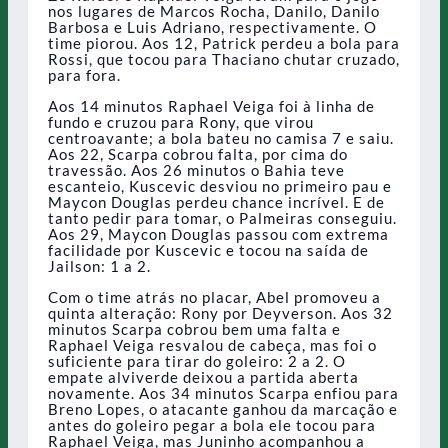
nos lugares de Marcos Rocha, Danilo, Danilo
Barbosa e Luis Adriano, respectivamente. O
time piorou. Aos 12, Patrick perdeu a bola para
Rossi, que tocou para Thaciano chutar cruzado,
para fora.
Aos 14 minutos Raphael Veiga foi à linha de
fundo e cruzou para Rony, que virou
centroavante; a bola bateu no camisa 7 e saiu.
Aos 22, Scarpa cobrou falta, por cima do
travessão. Aos 26 minutos o Bahia teve
escanteio, Kuscevic desviou no primeiro pau e
Maycon Douglas perdeu chance incrível. E de
tanto pedir para tomar, o Palmeiras conseguiu.
Aos 29, Maycon Douglas passou com extrema
facilidade por Kuscevic e tocou na saída de
Jailson: 1 a 2.
Com o time atrás no placar, Abel promoveu a
quinta alteração: Rony por Deyverson. Aos 32
minutos Scarpa cobrou bem uma falta e
Raphael Veiga resvalou de cabeça, mas foi o
suficiente para tirar do goleiro: 2 a 2. O
empate alviverde deixou a partida aberta
novamente. Aos 34 minutos Scarpa enfiou para
Breno Lopes, o atacante ganhou da marcação e
antes do goleiro pegar a bola ele tocou para
Raphael Veiga, mas Juninho acompanhou a