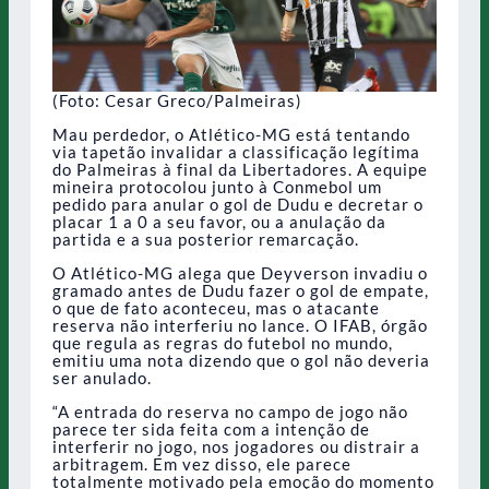
(Foto: Cesar Greco/Palmeiras)
Mau perdedor, o Atlético-MG está tentando
via tapetão invalidar a classificação legítima
do Palmeiras à final da Libertadores. A equipe
mineira protocolou junto à Conmebol um
pedido para anular o gol de Dudu e decretar o
placar 1 a 0 a seu favor, ou a anulação da
partida e a sua posterior remarcação.
O Atlético-MG alega que Deyverson invadiu o
gramado antes de Dudu fazer o gol de empate,
o que de fato aconteceu, mas o atacante
reserva não interferiu no lance. O IFAB, órgão
que regula as regras do futebol no mundo,
emitiu uma nota dizendo que o gol não deveria
ser anulado.
“A entrada do reserva no campo de jogo não
parece ter sida feita com a intenção de
interferir no jogo, nos jogadores ou distrair a
arbitragem. Em vez disso, ele parece
totalmente motivado pela emoção do momento