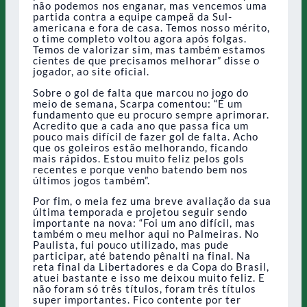
não podemos nos enganar, mas vencemos uma
partida contra a equipe campeã da Sul-
americana e fora de casa. Temos nosso mérito,
o time completo voltou agora após folgas.
Temos de valorizar sim, mas também estamos
cientes de que precisamos melhorar” disse o
jogador, ao site oficial.
Sobre o gol de falta que marcou no jogo do
meio de semana, Scarpa comentou: “É um
fundamento que eu procuro sempre aprimorar.
Acredito que a cada ano que passa fica um
pouco mais difícil de fazer gol de falta. Acho
que os goleiros estão melhorando, ficando
mais rápidos. Estou muito feliz pelos gols
recentes e porque venho batendo bem nos
últimos jogos também”.
Por fim, o meia fez uma breve avaliação da sua
última temporada e projetou seguir sendo
importante na nova: “Foi um ano difícil, mas
também o meu melhor aqui no Palmeiras. No
Paulista, fui pouco utilizado, mas pude
participar, até batendo pênalti na final. Na
reta final da Libertadores e da Copa do Brasil,
atuei bastante e isso me deixou muito feliz. E
não foram só três títulos, foram três títulos
super importantes. Fico contente por ter