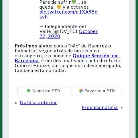
Pare de sufrir
… se
queda!
y a octavos
pic.twitter.com/a1XA95q
avh
— Independiente del
Valle (@IDV_EC)
October
22, 2020
Próximos alvos:
com o “não” de Ramírez o
Palmeiras segue atrás de um técnico
estrangeiro, e o nome de
Quique Sentién, ex-
Barcelona
, é um dos analisados pela diretoria.
Gabriel Heinze, outro que está desempregado,
também está no radar.
Canal do PTD
Favorite o PTD
«
Notícia anterior
Próxima notícia
»