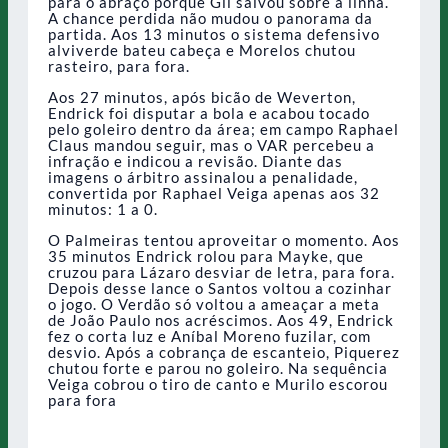
para o abraço porque Gil salvou sobre a linha.
A chance perdida não mudou o panorama da
partida. Aos 13 minutos o sistema defensivo
alviverde bateu cabeça e Morelos chutou
rasteiro, para fora.
Aos 27 minutos, após bicão de Weverton,
Endrick foi disputar a bola e acabou tocado
pelo goleiro dentro da área; em campo Raphael
Claus mandou seguir, mas o VAR percebeu a
infração e indicou a revisão. Diante das
imagens o árbitro assinalou a penalidade,
convertida por Raphael Veiga apenas aos 32
minutos: 1 a 0.
O Palmeiras tentou aproveitar o momento. Aos
35 minutos Endrick rolou para Mayke, que
cruzou para Lázaro desviar de letra, para fora.
Depois desse lance o Santos voltou a cozinhar
o jogo. O Verdão só voltou a ameaçar a meta
de João Paulo nos acréscimos. Aos 49, Endrick
fez o corta luz e Aníbal Moreno fuzilar, com
desvio. Após a cobrança de escanteio, Piquerez
chutou forte e parou no goleiro. Na sequência
Veiga cobrou o tiro de canto e Murilo escorou
para fora