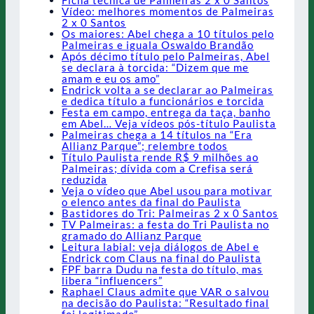
Ficha técnica de Palmeiras 2 x 0 Santos
Vídeo: melhores momentos de Palmeiras
2 x 0 Santos
Os maiores: Abel chega a 10 títulos pelo
Palmeiras e iguala Oswaldo Brandão
Após décimo título pelo Palmeiras, Abel
se declara à torcida: “Dizem que me
amam e eu os amo”
Endrick volta a se declarar ao Palmeiras
e dedica título a funcionários e torcida
Festa em campo, entrega da taça, banho
em Abel… Veja vídeos pós-título Paulista
Palmeiras chega a 14 títulos na “Era
Allianz Parque”; relembre todos
Título Paulista rende R$ 9 milhões ao
Palmeiras; dívida com a Crefisa será
reduzida
Veja o vídeo que Abel usou para motivar
o elenco antes da final do Paulista
Bastidores do Tri: Palmeiras 2 x 0 Santos
TV Palmeiras: a festa do Tri Paulista no
gramado do Allianz Parque
Leitura labial: veja diálogos de Abel e
Endrick com Claus na final do Paulista
FPF barra Dudu na festa do título, mas
libera “influencers”
Raphael Claus admite que VAR o salvou
na decisão do Paulista: “Resultado final