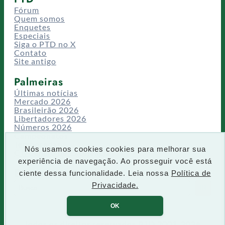
Fórum
Quem somos
Enquetes
Especiais
Siga o PTD no X
Contato
Site antigo
Palmeiras
Últimas notícias
Mercado 2026
Brasileirão 2026
Libertadores 2026
Números 2026
Campeonatos
Temporadas
Nós usamos cookies cookies para melhorar sua
CT/Centro de Excelência
experiência de navegação. Ao prosseguir você está
Busca
ciente dessa funcionalidade. Leia nossa
Política de
P
Privacidade.
IR
e
s
OK
q
u
Todos os direitos reservados PTD 2001-2026