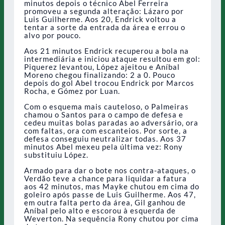
minutos depois o técnico Abel Ferreira
promoveu a segunda alteração: Lázaro por
Luis Guilherme. Aos 20, Endrick voltou a
tentar a sorte da entrada da área e errou o
alvo por pouco.
Aos 21 minutos Endrick recuperou a bola na
intermediária e iniciou ataque resultou em gol:
Piquerez levantou, López ajeitou e Aníbal
Moreno chegou finalizando: 2 a 0. Pouco
depois do gol Abel trocou Endrick por Marcos
Rocha, e Gómez por Luan.
Com o esquema mais cauteloso, o Palmeiras
chamou o Santos para o campo de defesa e
cedeu muitas bolas paradas ao adversário, ora
com faltas, ora com escanteios. Por sorte, a
defesa conseguiu neutralizar todas. Aos 37
minutos Abel mexeu pela última vez: Rony
substituiu López.
Armado para dar o bote nos contra-ataques, o
Verdão teve a chance para liquidar a fatura
aos 42 minutos, mas Mayke chutou em cima do
goleiro após passe de Luis Guilherme. Aos 47,
em outra falta perto da área, Gil ganhou de
Aníbal pelo alto e escorou à esquerda de
Weverton. Na sequência Rony chutou por cima