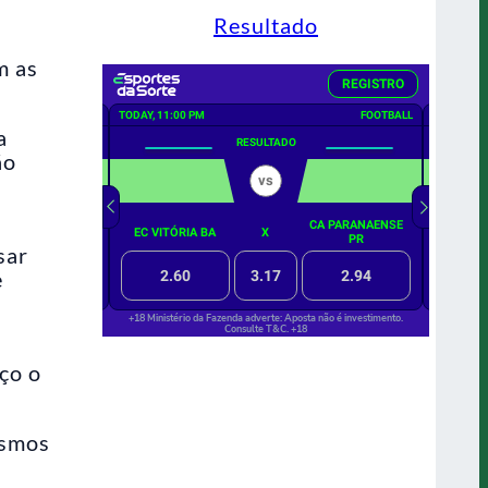
Resultado
m as
a
ão
sar
e
ço o
esmos