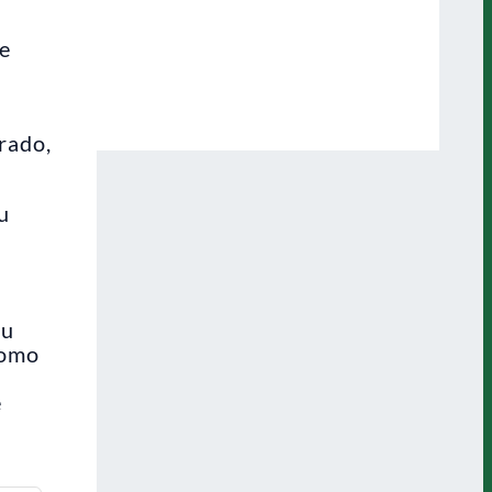
 e
rado,
u
iu
como
e