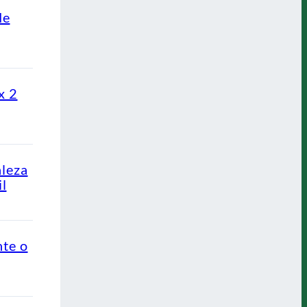
de
x 2
aleza
l
nte o