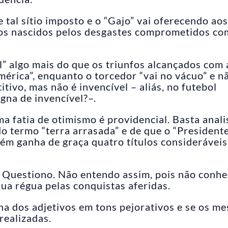
 tal sítio imposto e o “Gajo” vai oferecendo aos
calos nascidos pelos desgastes comprometidos co
” algo mais do que os triunfos alcançados com 
mérica”, enquanto o torcedor “vai no vácuo” e n
tivo, mas não é invencível – aliás, no futebol
gna de invencível?–.
a fatia de otimismo é providencial. Basta anali
o termo “terra arrasada” e de que o “President
uém ganha de graça quatro títulos consideráveis
 Questiono. Não entendo assim, pois não conhe
ua régua pelas conquistas aferidas.
a dos adjetivos em tons pejorativos e se os m
realizadas.