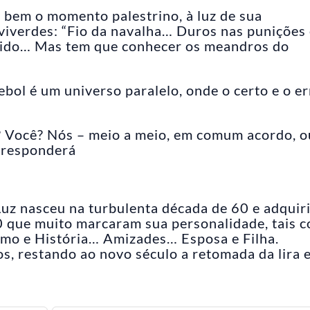
a bem o momento palestrino, à luz de sua
lviverdes: “Fio da navalha… Duros nas punições
tido… Mas tem que conhecer os meandros do
ebol é um universo paralelo, onde o certo e o er
.
 Você? Nós – meio a meio, em comum acordo, o
 responderá
 Luz nasceu na turbulenta década de 60 e adquir
80 que muito marcaram sua personalidade, tais 
tismo e História… Amizades… Esposa e Filha.
s, restando ao novo século a retomada da lira 