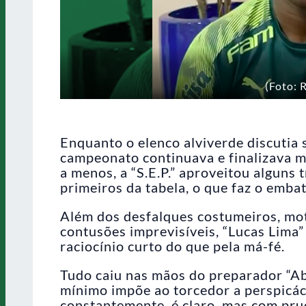
(Foto: 
Enquanto o elenco alviverde discutia s
campeonato continuava e finalizava 
a menos, a “S.E.P.” aproveitou alguns
primeiros da tabela, o que faz o embat
Além dos desfalques costumeiros, mot
contusões imprevisíveis, “Lucas Lima” 
raciocínio curto do que pela má-fé.
Tudo caiu nas mãos do preparador “Abe
mínimo impõe ao torcedor a perspicác
constantemente, é claro, mas com pru