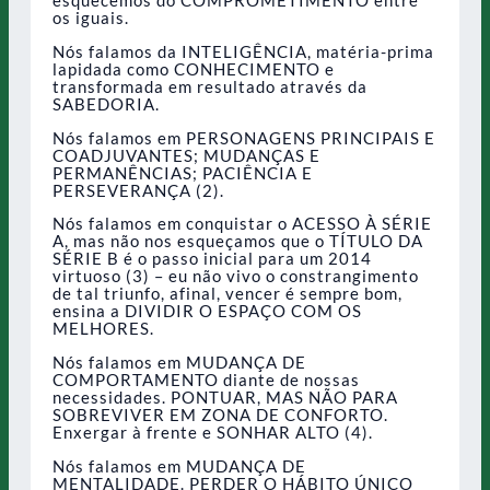
os iguais.
Nós falamos da INTELIGÊNCIA, matéria-prima
lapidada como CONHECIMENTO e
transformada em resultado através da
SABEDORIA.
Nós falamos em PERSONAGENS PRINCIPAIS E
COADJUVANTES; MUDANÇAS E
PERMANÊNCIAS; PACIÊNCIA E
PERSEVERANÇA (2).
Nós falamos em conquistar o ACESSO À SÉRIE
A, mas não nos esqueçamos que o TÍTULO DA
SÉRIE B é o passo inicial para um 2014
virtuoso (3) – eu não vivo o constrangimento
de tal triunfo, afinal, vencer é sempre bom,
ensina a DIVIDIR O ESPAÇO COM OS
MELHORES.
Nós falamos em MUDANÇA DE
COMPORTAMENTO diante de nossas
necessidades. PONTUAR, MAS NÃO PARA
SOBREVIVER EM ZONA DE CONFORTO.
Enxergar à frente e SONHAR ALTO (4).
Nós falamos em MUDANÇA DE
MENTALIDADE. PERDER O HÁBITO ÚNICO