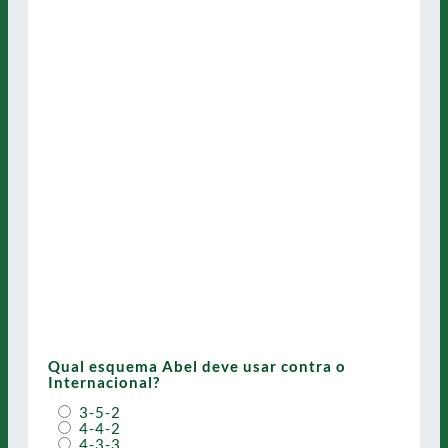
Qual esquema Abel deve usar contra o
Internacional?
3-5-2
4-4-2
4-3-3