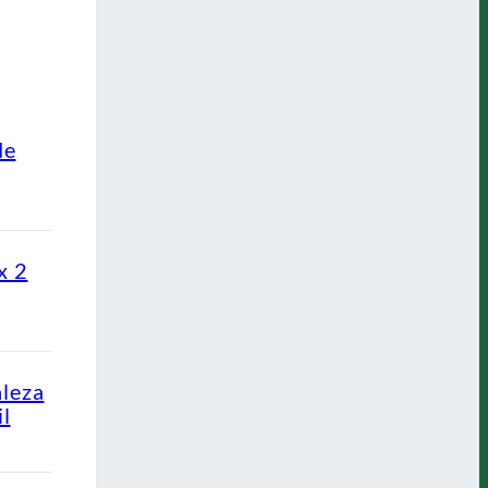
de
x 2
aleza
l