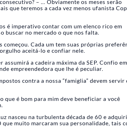
ri consecutivo? – … Obviamente os meses serão
ais que teremos a cada vez menos ufanista Co
s é imperativo contar com um elenco rico em
iso buscar no mercado o que nos falta.
s começou. Cada um tem suas próprias preferên
rgulho aceitá-lo e confiar nele.
her assumirá a cadeira máxima da SEP. Confio e
ande empreendedora que lhe é peculiar.
postos contra a nossa “famiglia” devem servir
o que é bom para mim deve beneficiar a você
.
 Luz nasceu na turbulenta década de 60 e adquir
80 que muito marcaram sua personalidade, tais 