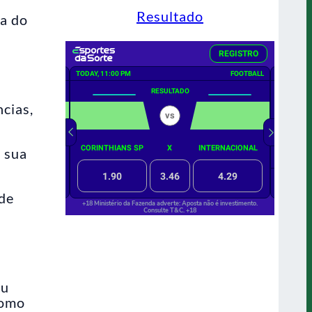
Resultado
pa do
cias,
m sua
 de
iu
como