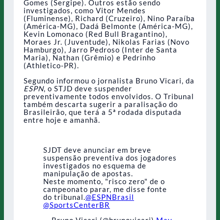
Gomes (Sergipe). Outros estão sendo
investigados, como Vitor Mendes
(Fluminense), Richard (Cruzeiro), Nino Paraíba
(América-MG), Dadá Belmonte (América-MG),
Kevin Lomonaco (Red Bull Bragantino),
Moraes Jr. (Juventude), Nikolas Farias (Novo
Hamburgo), Jarro Pedroso (Inter de Santa
Maria), Nathan (Grêmio) e Pedrinho
(Athletico-PR).
Segundo informou o jornalista Bruno Vicari, da
ESPN
, o STJD deve suspender
preventivamente todos envolvidos. O Tribunal
também descarta sugerir a paralisação do
Brasileirão, que terá a 5ª rodada disputada
entre hoje e amanhã.
SJDT deve anunciar em breve
suspensão preventiva dos jogadores
investigados no esquema de
manipulação de apostas.
Neste momento, "risco zero" de o
campeonato parar, me disse fonte
do tribunal.
@ESPNBrasil
@SportsCenterBR
— Bruno Vicari (@brunovicari)
May