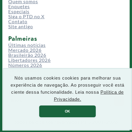
Quem somos
Enquetes
Especiais
Siga o PTD no X
Contato
Site antigo
Palmeiras
Últimas notícias
Mercado 2026
Brasileirão 2026
Libertadores 2026
Números 2026
Campeonatos
Temporadas
Nós usamos cookies cookies para melhorar sua
CT/Centro de Excelência
experiência de navegação. Ao prosseguir você está
Busca
ciente dessa funcionalidade. Leia nossa
Política de
P
Privacidade.
IR
e
s
OK
q
u
Todos os direitos reservados PTD 2001-2026
i
s