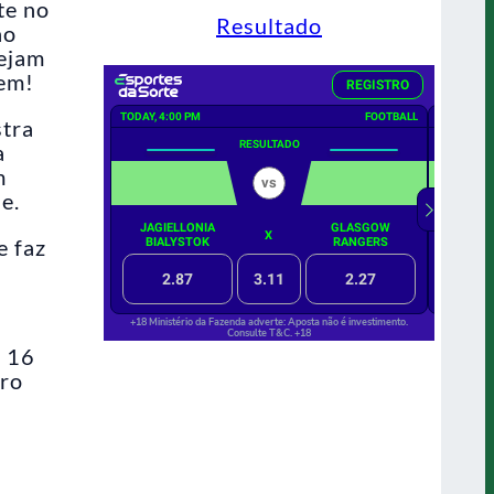
te no
Resultado
ho
sejam
gem!
stra
a
m
e.
e faz
e 16
iro