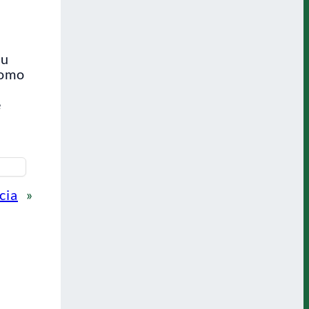
iu
como
e
cia
»