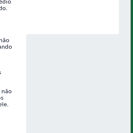
édio
do.
 não
uando
s
e não
os
le.