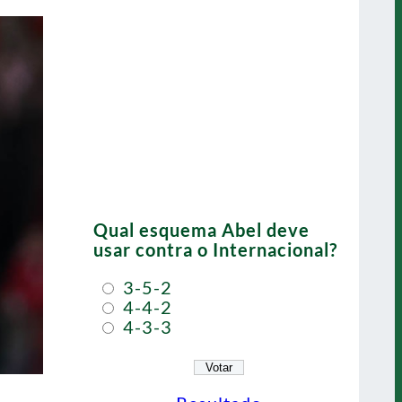
Qual esquema Abel deve
usar contra o Internacional?
3-5-2
4-4-2
4-3-3