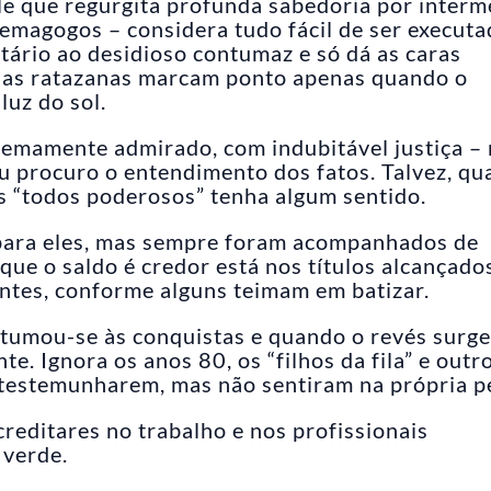
ele que regurgita profunda sabedoria por interm
demagogos – considera tudo fácil de ser executa
atário ao desidioso contumaz e só dá as caras
, as ratazanas marcam ponto apenas quando o
luz do sol.
remamente admirado, com indubitável justiça –
eu procuro o entendimento dos fatos. Talvez, q
dos “todos poderosos” tenha algum sentido.
 para eles, mas sempre foram acompanhados de
 que o saldo é credor está nos títulos alcançado
entes, conforme alguns teimam em batizar.
stumou-se às conquistas e quando o revés surg
e. Ignora os anos 80, os “filhos da fila” e outr
s testemunharem, mas não sentiram na própria pe
creditares no trabalho e nos profissionais
 verde.