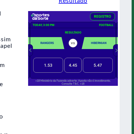
Resultado
l
ssim
papel
em
de
mo