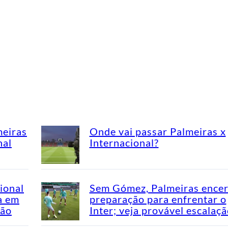
meiras
Onde vai passar Palmeiras x
nal
Internacional?
ional
Sem Gómez, Palmeiras encer
a em
preparação para enfrentar o
rão
Inter; veja provável escalaç