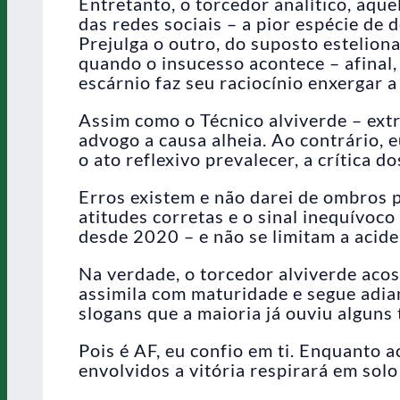
Entretanto, o torcedor analítico, aqu
das redes sociais – a pior espécie de 
Prejulga o outro, do suposto estelion
quando o insucesso acontece – afinal
escárnio faz seu raciocínio enxergar a 
Assim como o Técnico alviverde – ext
advogo a causa alheia. Ao contrário, 
o ato reflexivo prevalecer, a crítica 
Erros existem e não darei de ombros
atitudes corretas e o sinal inequívoco
desde 2020 – e não se limitam a acid
Na verdade, o torcedor alviverde aco
assimila com maturidade e segue adiant
slogans que a maioria já ouviu algun
Pois é AF, eu confio em ti. Enquanto a
envolvidos a vitória respirará em solo