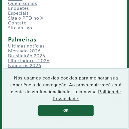
Quem somos
Enquetes
Especiais
Siga o PTD no X
Contato
Site antigo
Palmeiras
Últimas notícias
Mercado 2026
Brasileirão 2026
Libertadores 2026
Números 2026
Campeonatos
Temporadas
Nós usamos cookies cookies para melhorar sua
CT/Centro de Excelência
experiência de navegação. Ao prosseguir você está
Busca
ciente dessa funcionalidade. Leia nossa
Política de
P
Privacidade.
IR
e
s
OK
q
u
Todos os direitos reservados PTD 2001-2026
i
s