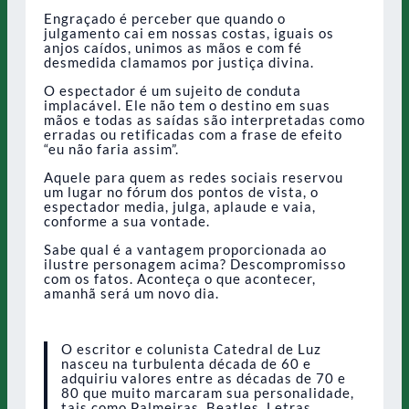
Engraçado é perceber que quando o
julgamento cai em nossas costas, iguais os
anjos caídos, unimos as mãos e com fé
desmedida clamamos por justiça divina.
O espectador é um sujeito de conduta
implacável. Ele não tem o destino em suas
mãos e todas as saídas são interpretadas como
erradas ou retificadas com a frase de efeito
“eu não faria assim”.
Aquele para quem as redes sociais reservou
um lugar no fórum dos pontos de vista, o
espectador media, julga, aplaude e vaia,
conforme a sua vontade.
Sabe qual é a vantagem proporcionada ao
ilustre personagem acima? Descompromisso
com os fatos. Aconteça o que acontecer,
amanhã será um novo dia.
O escritor e colunista Catedral de Luz
nasceu na turbulenta década de 60 e
adquiriu valores entre as décadas de 70 e
80 que muito marcaram sua personalidade,
tais como Palmeiras, Beatles, Letras,