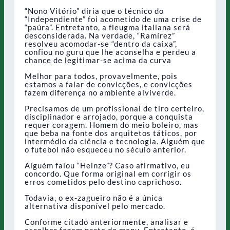
“Nono Vitório” diria que o técnico do
“Independiente” foi acometido de uma crise de
“paúra”. Entretanto, a fleugma italiana será
desconsiderada. Na verdade, “Ramírez”
resolveu acomodar-se “dentro da caixa”,
confiou no guru que lhe aconselha e perdeu a
chance de legitimar-se acima da curva
Melhor para todos, provavelmente, pois
estamos a falar de convicções, e convicções
fazem diferença no ambiente alviverde.
Precisamos de um profissional de tiro certeiro,
disciplinador e arrojado, porque a conquista
requer coragem. Homem do meio boleiro, mas
que beba na fonte dos arquitetos táticos, por
intermédio da ciência e tecnologia. Alguém que
o futebol não esqueceu no século anterior.
Alguém falou “Heinze”? Caso afirmativo, eu
concordo. Que forma original em corrigir os
erros cometidos pelo destino caprichoso.
Todavia, o ex-zagueiro não é a única
alternativa disponível pelo mercado.
Conforme citado anteriormente, analisar e
escolher fazem parte do menu. Entretanto, é