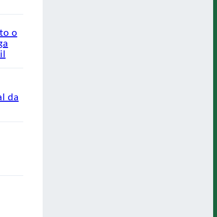
to o
ga
il
al da