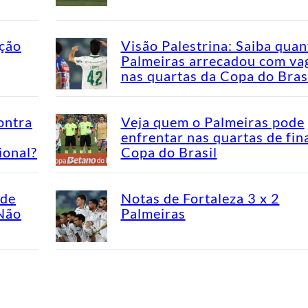
ação
Visão Palestrina: Saiba quan
Palmeiras arrecadou com va
nas quartas da Copa do Bras
ontra
Veja quem o Palmeiras pode
enfrentar nas quartas de fin
ional?
Copa do Brasil
ade
Notas de Fortaleza 3 x 2
“Não
Palmeiras