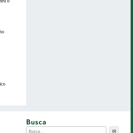
Busca
P
IR