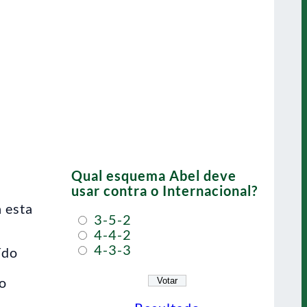
Qual esquema Abel deve
usar contra o Internacional?
a esta
3-5-2
4-4-2
4-3-3
ído
a
do