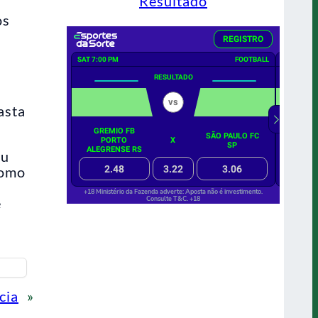
Resultado
os
asta
iu
como
e
cia
»