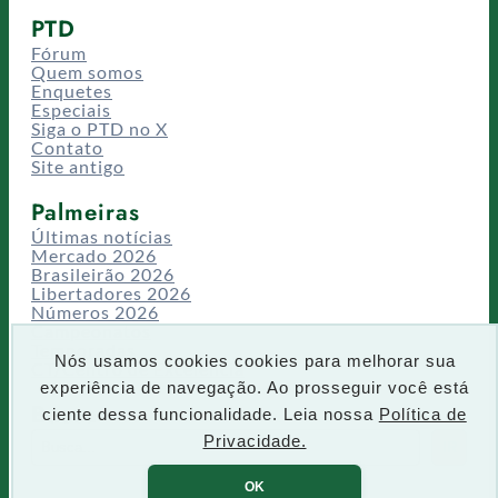
PTD
Fórum
Quem somos
Enquetes
Especiais
Siga o PTD no X
Contato
Site antigo
Palmeiras
Últimas notícias
Mercado 2026
Brasileirão 2026
Libertadores 2026
Números 2026
Campeonatos
Temporadas
Nós usamos cookies cookies para melhorar sua
CT/Centro de Excelência
experiência de navegação. Ao prosseguir você está
Busca
ciente dessa funcionalidade. Leia nossa
Política de
P
Privacidade.
IR
e
s
OK
q