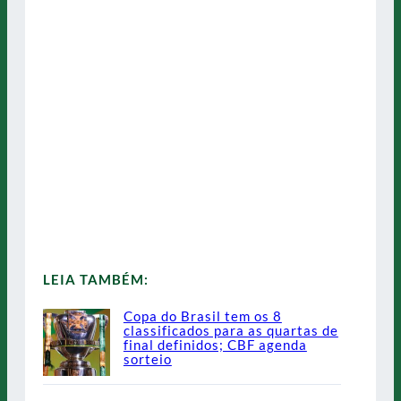
LEIA TAMBÉM:
Copa do Brasil tem os 8
classificados para as quartas de
final definidos; CBF agenda
sorteio