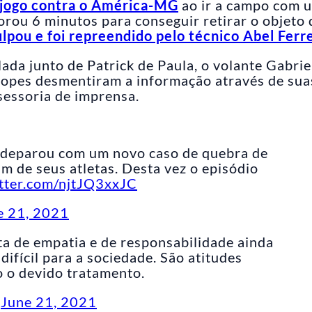
jogo contra o América-MG
ao ir a campo com 
morou 6 minutos para conseguir retirar o objeto 
ulpou e foi repreendido pelo técnico Abel Ferr
da junto de Patrick de Paula, o volante Gabrie
Lopes desmentiram a informação através de sua
sessoria de imprensa.
 deparou com um novo caso de quebra de
um de seus atletas. Desta vez o episódio
itter.com/njtJQ3xxJC
e 21, 2021
a de empatia e de responsabilidade ainda
fícil para a sociedade. São atitudes
o o devido tratamento.
)
June 21, 2021