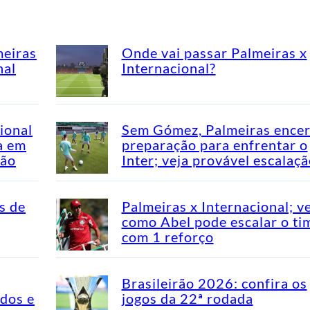
meiras
Onde vai passar Palmeiras x
nal
Internacional?
ional
Sem Gómez, Palmeiras encer
a em
preparação para enfrentar o
rão
Inter; veja provável escalaç
s de
Palmeiras x Internacional; v
como Abel pode escalar o ti
com 1 reforço
Brasileirão 2026: confira os
idos e
jogos da 22ª rodada