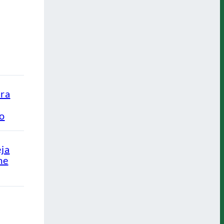
ra
ão
eja
me