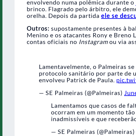
envolvendo numa polêmica durante o
brinco. Flagrado pelo árbitro, ele de
orelha. Depois da partida
ele se desc
Outros:
supostamente presentes à bala
Menino e os atacantes Rony e Breno 
contas oficiais no
Instagram
ou via as
Lamentavelmente, o Palmeiras se
protocolo sanitário por parte de 
envolveu Patrick de Paula.
pic.tw
— SE Palmeiras (@Palmeiras)
Jun
Lamentamos que casos de falt
ocorram em um momento tão di
inadmissíveis e que receberã
— SE Palmeiras (@Palmeiras