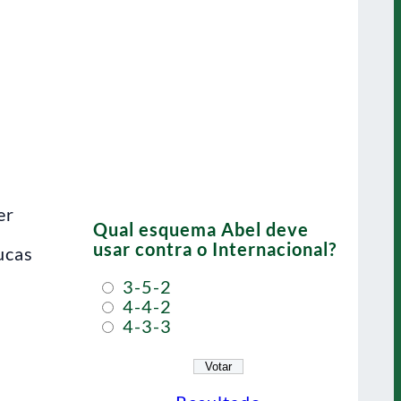
er
Qual esquema Abel deve
usar contra o Internacional?
ucas
3-5-2
4-4-2
4-3-3