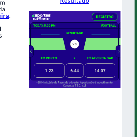
Resultado
um
da
eira
.
l
s