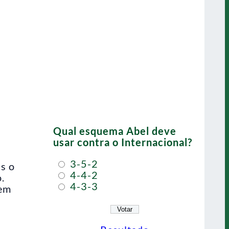
Qual esquema Abel deve
usar contra o Internacional?
3-5-2
s o
4-4-2
.
4-3-3
 em