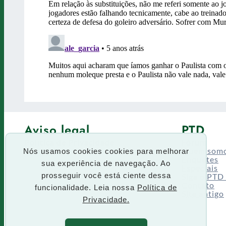
Aviso legal
PTD
Política de Privacidade
Fórum
Termos de uso
Quem som
Nós usamos cookies cookies para melhorar
Enquetes
sua experiência de navegação. Ao
Especiais
Siga o PTD
prosseguir você está ciente dessa
Contato
funcionalidade. Leia nossa
Política de
Site antigo
Privacidade.