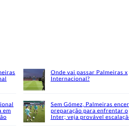
meiras
Onde vai passar Palmeiras x
nal
Internacional?
ional
Sem Gómez, Palmeiras encer
a em
preparação para enfrentar o
rão
Inter; veja provável escalaç