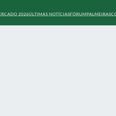
ERCADO 2026
ÚLTIMAS NOTÍCIAS
FÓRUM
PALMEIRAS
C