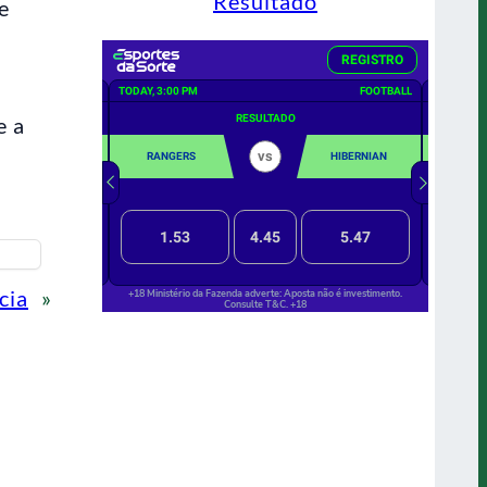
Resultado
e
e a
cia
»