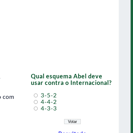
Qual esquema Abel deve
o
usar contra o Internacional?
3-5-2
o com
4-4-2
4-3-3