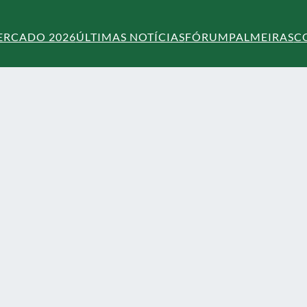
ERCADO 2026
ÚLTIMAS NOTÍCIAS
FÓRUM
PALMEIRAS
C