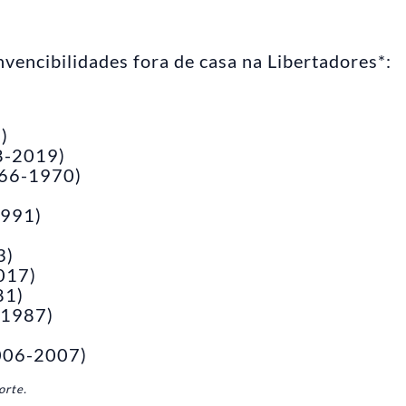
nvencibilidades fora de casa na Libertadores*:
)
8-2019)
966-1970)
1991)
3)
017)
81)
-1987)
2006-2007)
orte.