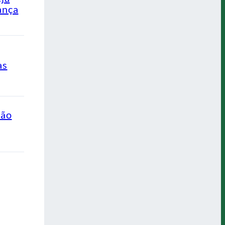
ança
as
ção