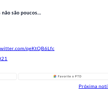
es não são poucos…
.twitter.com/qeKtQB6Lfc
021
Favorite o PTD
Próxima notí