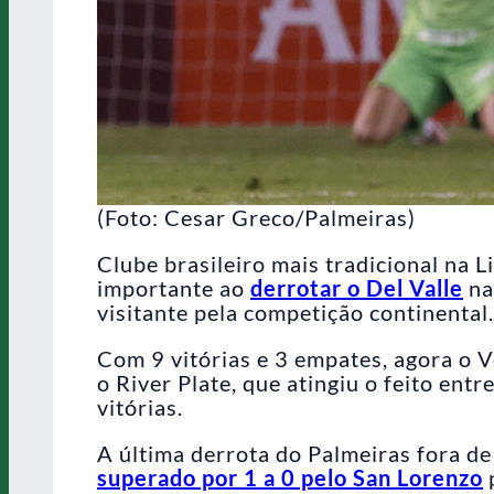
(Foto: Cesar Greco/Palmeiras)
Clube brasileiro mais tradicional na L
importante ao
derrotar o Del Valle
na
visitante pela competição continental.
Com 9 vitórias e 3 empates, agora o V
o River Plate, que atingiu o feito en
vitórias.
A última derrota do Palmeiras fora d
superado por 1 a 0 pelo San Lorenzo
p