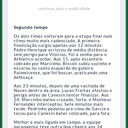
continua após a publicidade
Segundo tempo
Os dois times voltaram para a etapa final num
ritmo muito mais cadenciado. A primeira
finalização surgiu apenas aos 12 minutos:
Pedro Henrique arriscou de média distância,
sem perigo para Vinicius. Foi a senha para o
Athletico acordar. Aos 15, após escanteio
cobrado por Marcinho, Bissoli subiu sozinho e
escorou no canto esquerdo do goleiro
Palmeirense, que foi buscar, praticando uma
defesaça.
Aos 23 minutos, depois de uma vacilada de
Naves dentro da área, Lucas Freitas afastou o
perigo antes de Canesin tentar finalizar. Aos
24, Marcinho bateu cruzado, forte, e Matheus
Fernandes interceptou. Sete minutos mais
tarde, Pedrinho pedalou pra cima de Garcia e
tocou para Canesin bater colocado, para fora.
Melhor e mais ligado em campo, a equipe
paranaense teve outra boa chance aos 34