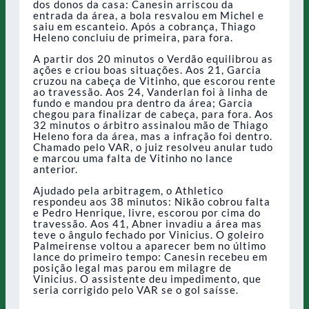
dos donos da casa: Canesin arriscou da
entrada da área, a bola resvalou em Michel e
saiu em escanteio. Após a cobrança, Thiago
Heleno concluiu de primeira, para fora.
A partir dos 20 minutos o Verdão equilibrou as
ações e criou boas situações. Aos 21, Garcia
cruzou na cabeça de Vitinho, que escorou rente
ao travessão. Aos 24, Vanderlan foi à linha de
fundo e mandou pra dentro da área; Garcia
chegou para finalizar de cabeça, para fora. Aos
32 minutos o árbitro assinalou mão de Thiago
Heleno fora da área, mas a infração foi dentro.
Chamado pelo VAR, o juiz resolveu anular tudo
e marcou uma falta de Vitinho no lance
anterior.
Ajudado pela arbitragem, o Athletico
respondeu aos 38 minutos: Nikão cobrou falta
e Pedro Henrique, livre, escorou por cima do
travessão. Aos 41, Abner invadiu a área mas
teve o ângulo fechado por Vinicius. O goleiro
Palmeirense voltou a aparecer bem no último
lance do primeiro tempo: Canesin recebeu em
posição legal mas parou em milagre de
Vinicius. O assistente deu impedimento, que
seria corrigido pelo VAR se o gol saísse.