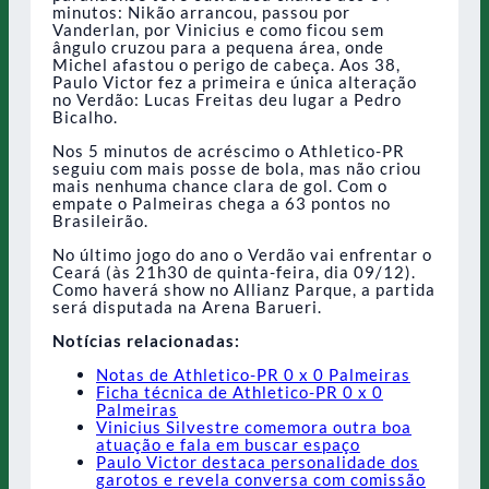
minutos: Nikão arrancou, passou por
Vanderlan, por Vinicius e como ficou sem
ângulo cruzou para a pequena área, onde
Michel afastou o perigo de cabeça. Aos 38,
Paulo Victor fez a primeira e única alteração
no Verdão: Lucas Freitas deu lugar a Pedro
Bicalho.
Nos 5 minutos de acréscimo o Athletico-PR
seguiu com mais posse de bola, mas não criou
mais nenhuma chance clara de gol. Com o
empate o Palmeiras chega a 63 pontos no
Brasileirão.
No último jogo do ano o Verdão vai enfrentar o
Ceará (às 21h30 de quinta-feira, dia 09/12).
Como haverá show no Allianz Parque, a partida
será disputada na Arena Barueri.
Notícias relacionadas:
Notas de Athletico-PR 0 x 0 Palmeiras
Ficha técnica de Athletico-PR 0 x 0
Palmeiras
Vinicius Silvestre comemora outra boa
atuação e fala em buscar espaço
Paulo Victor destaca personalidade dos
garotos e revela conversa com comissão