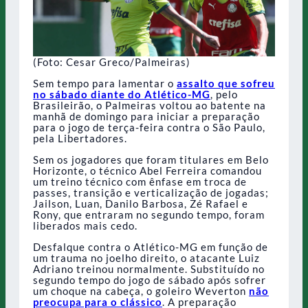
(Foto: Cesar Greco/Palmeiras)
Sem tempo para lamentar o
assalto que sofreu
no sábado diante do Atlético-MG
, pelo
Brasileirão, o Palmeiras voltou ao batente na
manhã de domingo para iniciar a preparação
para o jogo de terça-feira contra o São Paulo,
pela Libertadores.
Sem os jogadores que foram titulares em Belo
Horizonte, o técnico Abel Ferreira comandou
um treino técnico com ênfase em troca de
passes, transição e verticalização de jogadas;
Jailson, Luan, Danilo Barbosa, Zé Rafael e
Rony, que entraram no segundo tempo, foram
liberados mais cedo.
Desfalque contra o Atlético-MG em função de
um trauma no joelho direito, o atacante Luiz
Adriano treinou normalmente. Substituído no
segundo tempo do jogo de sábado após sofrer
um choque na cabeça, o goleiro Weverton
não
preocupa para o clássico
. A preparação