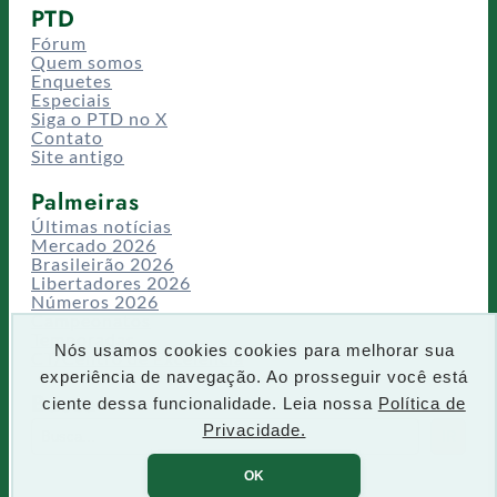
PTD
Fórum
Quem somos
Enquetes
Especiais
Siga o PTD no X
Contato
Site antigo
Palmeiras
Últimas notícias
Mercado 2026
Brasileirão 2026
Libertadores 2026
Números 2026
Campeonatos
Temporadas
Nós usamos cookies cookies para melhorar sua
CT/Centro de Excelência
experiência de navegação. Ao prosseguir você está
Busca
ciente dessa funcionalidade. Leia nossa
Política de
P
Privacidade.
IR
e
s
OK
q