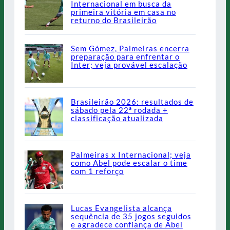
Internacional em busca da
primeira vitória em casa no
returno do Brasileirão
Sem Gómez, Palmeiras encerra
preparação para enfrentar o
Inter; veja provável escalação
Brasileirão 2026: resultados de
sábado pela 22ª rodada +
classificação atualizada
Palmeiras x Internacional; veja
como Abel pode escalar o time
com 1 reforço
Lucas Evangelista alcança
sequência de 35 jogos seguidos
e agradece confiança de Abel