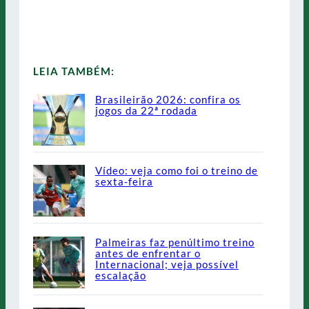
LEIA TAMBÉM:
Brasileirão 2026: confira os
jogos da 22ª rodada
Vídeo: veja como foi o treino de
sexta-feira
Palmeiras faz penúltimo treino
antes de enfrentar o
Internacional; veja possível
escalação