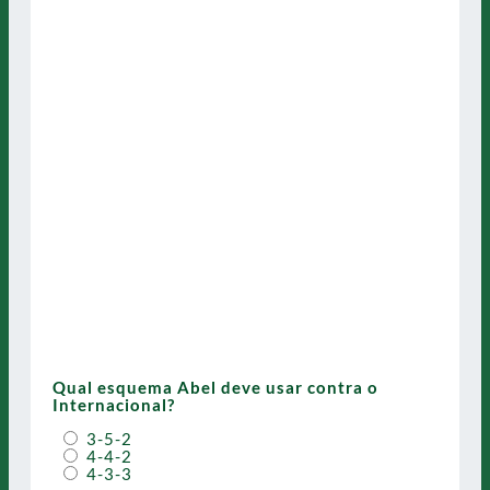
Qual esquema Abel deve usar contra o
Internacional?
3-5-2
4-4-2
4-3-3