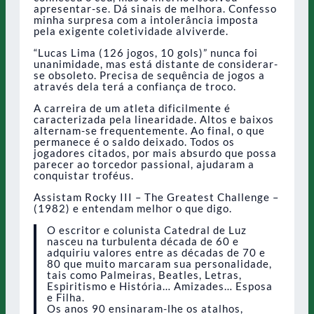
apresentar-se. Dá sinais de melhora. Confesso
minha surpresa com a intolerância imposta
pela exigente coletividade alviverde.
“Lucas Lima (126 jogos, 10 gols)” nunca foi
unanimidade, mas está distante de considerar-
se obsoleto. Precisa de sequência de jogos a
através dela terá a confiança de troco.
A carreira de um atleta dificilmente é
caracterizada pela linearidade. Altos e baixos
alternam-se frequentemente. Ao final, o que
permanece é o saldo deixado. Todos os
jogadores citados, por mais absurdo que possa
parecer ao torcedor passional, ajudaram a
conquistar troféus.
Assistam Rocky III – The Greatest Challenge –
(1982) e entendam melhor o que digo.
O escritor e colunista Catedral de Luz
nasceu na turbulenta década de 60 e
adquiriu valores entre as décadas de 70 e
80 que muito marcaram sua personalidade,
tais como Palmeiras, Beatles, Letras,
Espiritismo e História… Amizades… Esposa
e Filha.
Os anos 90 ensinaram-lhe os atalhos,