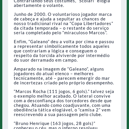
Contrariando seus costumes, “Scolari” elogia
abertamente o volante.
Junho de 2000. O voluntarioso jogador marca
de cabeça e ajuda a sepultar as chances de
nosso tradicional rival na “Copa Libertadores”
da citada temporada – o restante do serviço
seria completado pelo “miraculoso Marcos”.
Enfim, “Galeano” deu a volta por cima e passou
a representar simbolicamente todos aqueles
que contrariam a lógica e conseguem o
respeito da torcida alviverde por intermédio
do suor derramado em campo.
Amparado na imagem de “Galeano”, alguns
jogadores do atual elenco – melhores
tecnicamente, até – parecem emergir do mar
de incertezas criado pelo próprio desempenho.
“Marcos Rocha (111 jogos, 6 gols).” talvez seja
o exemplo melhor acabado. O lateral convive
com a desconfiança dos torcedores desde que
chegou. Atuando como coadjuvante, com uma
obediência tática elogiável, o “camisa 2” vem
reescrevendo a sua passagem pelo clube.
“Bruno Henrique (163 jogos, 28 gols)”
conheceu o céu, mas o inferno resolveu