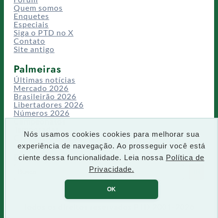
Quem somos
Enquetes
Especiais
Siga o PTD no X
Contato
Site antigo
Palmeiras
Últimas notícias
Mercado 2026
Brasileirão 2026
Libertadores 2026
Números 2026
Campeonatos
Temporadas
Nós usamos cookies cookies para melhorar sua
CT/Centro de Excelência
experiência de navegação. Ao prosseguir você está
Busca
ciente dessa funcionalidade. Leia nossa
Política de
P
Privacidade.
IR
e
s
OK
q
u
Todos os direitos reservados PTD 2001-2026
i
s