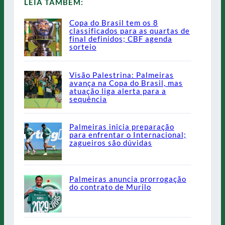
LEIA TAMBÉM:
Copa do Brasil tem os 8
classificados para as quartas de
final definidos; CBF agenda
sorteio
Visão Palestrina: Palmeiras
avança na Copa do Brasil, mas
atuação liga alerta para a
sequência
Palmeiras inicia preparação
para enfrentar o Internacional;
zagueiros são dúvidas
Palmeiras anuncia prorrogação
do contrato de Murilo