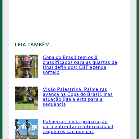
LEIA TAMBÉM:
Copa do Brasil tem os 8
classificados para as quartas de
final definidos; CBF agenda
sorteio
Visão Palestrina: Palmeiras
avança na Copa do Brasil, mas
atuação liga alerta para a
sequência
Palmeiras inicia preparação
para enfrentar o Internacional;
zagueiros são dúvidas