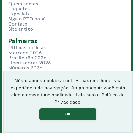
Quem somos
Enquetes
Especiais
Siga o PTD no X
Contato
Site antigo
Palmeiras
Últimas notícias
Mercado 2026
Brasileirão 2026
Libertadores 2026
Números 2026
Campeonatos
Temporadas
Nós usamos cookies cookies para melhorar sua
CT/Centro de Excelência
experiência de navegação. Ao prosseguir você está
Busca
ciente dessa funcionalidade. Leia nossa
Política de
P
Privacidade.
IR
e
s
OK
q
u
Todos os direitos reservados PTD 2001-2026
i
s