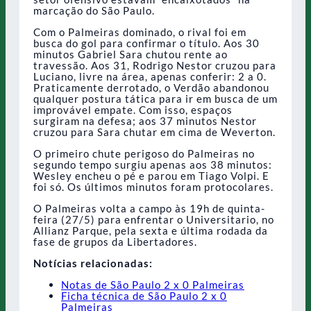
marcação do São Paulo.
Com o Palmeiras dominado, o rival foi em
busca do gol para confirmar o título. Aos 30
minutos Gabriel Sara chutou rente ao
travessão. Aos 31, Rodrigo Nestor cruzou para
Luciano, livre na área, apenas conferir: 2 a 0.
Praticamente derrotado, o Verdão abandonou
qualquer postura tática para ir em busca de um
improvável empate. Com isso, espaços
surgiram na defesa; aos 37 minutos Nestor
cruzou para Sara chutar em cima de Weverton.
O primeiro chute perigoso do Palmeiras no
segundo tempo surgiu apenas aos 38 minutos:
Wesley encheu o pé e parou em Tiago Volpi. E
foi só. Os últimos minutos foram protocolares.
O Palmeiras volta a campo às 19h de quinta-
feira (27/5) para enfrentar o Universitario, no
Allianz Parque, pela sexta e última rodada da
fase de grupos da Libertadores.
Notícias relacionadas:
Notas de São Paulo 2 x 0 Palmeiras
Ficha técnica de São Paulo 2 x 0
Palmeiras