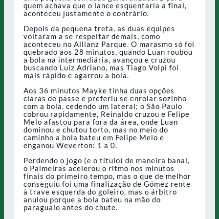
quem achava que o lance esquentaria a final,
aconteceu justamente o contrário.
Depois da pequena treta, as duas equipes
voltaram a se respeitar demais, como
aconteceu no Allianz Parque. O marasmo só foi
quebrado aos 28 minutos, quando Luan roubou
a bola na intermediária, avançou e cruzou
buscando Luiz Adriano, mas Tiago Volpi foi
mais rápido e agarrou a bola.
Aos 36 minutos Mayke tinha duas opções
claras de passe e preferiu se enrolar sozinho
com a bola, cedendo um lateral; o São Paulo
cobrou rapidamente, Reinaldo cruzou e Felipe
Melo afastou para fora da área, onde Luan
dominou e chutou torto, mas no meio do
caminho a bola bateu em Felipe Melo e
enganou Weverton: 1 a 0.
Perdendo o jogo (e o título) de maneira banal,
o Palmeiras acelerou o ritmo nos minutos
finais do primeiro tempo, mas o que de melhor
conseguiu foi uma finalização de Gómez rente
à trave esquerda do goleiro, mas o árbitro
anulou porque a bola bateu na mão do
paraguaio antes do chute.