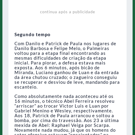
continua após a publicidade
Segundo tempo
Com Danilo e Patrick de Paula nos lugares de
Danilo Barbosa e Felipe Melo, o Palmeiras
voltou para a etapa final encontrando as
mesmas dificuldades de criação da etapa
inicial. Para piorar, a defesa estava mais
exposta. Aos 6 minutos, após bicão de
Miranda, Luciano ganhou de Luan e da entrada
da área chutou cruzado; o zagueiro conseguiu
se recuperar e desviou de leve, mandando para
escanteio.
Como absolutamente nada aconteceu até os
16 minutos, o técnico Abel Ferreira resolveu
“arriscar” ao trocar Victor Luis e Luan por
Gabriel Menino e Wesley, respectivamente.
Aos 18, Patrick de Paula arrancou e soltou a
bomba, por cima do travessão. Aos 23 a última
mexida de Abel: Raphael Veiga por Scarpa.
Novamente nada mudou, já que os homens do
setor ofensivo estavam “encaixotados” na