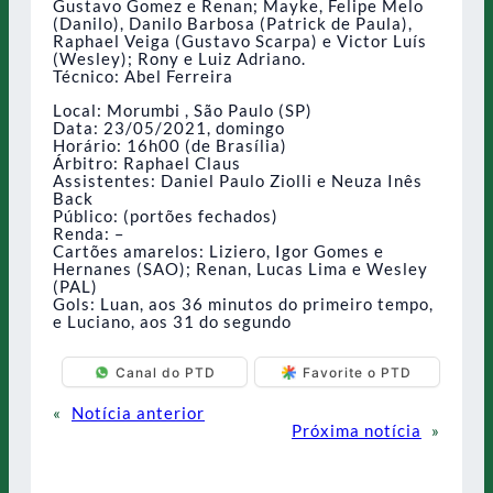
Gustavo Gomez e Renan; Mayke, Felipe Melo
(Danilo), Danilo Barbosa (Patrick de Paula),
Raphael Veiga (Gustavo Scarpa) e Victor Luís
(Wesley); Rony e Luiz Adriano.
Técnico: Abel Ferreira
Local: Morumbi , São Paulo (SP)
Data: 23/05/2021, domingo
Horário: 16h00 (de Brasília)
Árbitro: Raphael Claus
Assistentes: Daniel Paulo Ziolli e Neuza Inês
Back
Público: (portões fechados)
Renda: –
Cartões amarelos: Liziero, Igor Gomes e
Hernanes (SAO); Renan, Lucas Lima e Wesley
(PAL)
Gols: Luan, aos 36 minutos do primeiro tempo,
e Luciano, aos 31 do segundo
Canal do PTD
Favorite o PTD
«
Notícia anterior
Próxima notícia
»