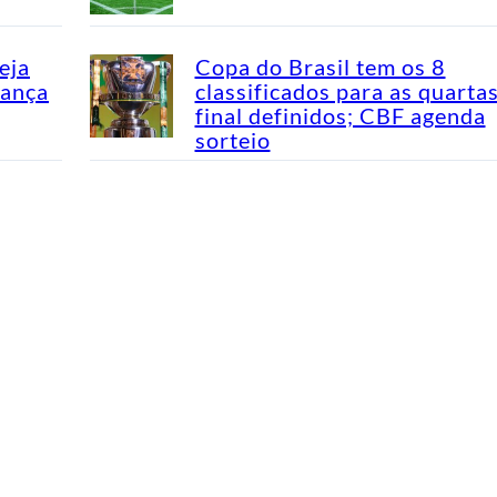
eja
Copa do Brasil tem os 8
dança
classificados para as quarta
final definidos; CBF agenda
sorteio