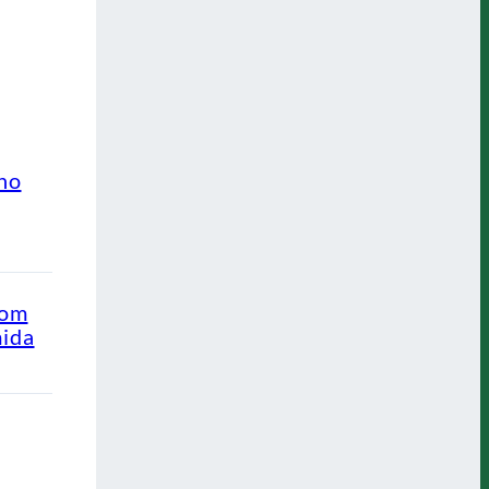
ino
com
mida