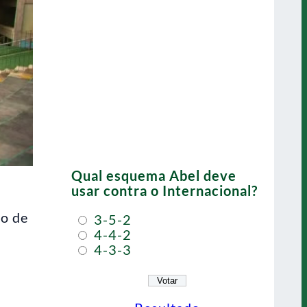
Qual esquema Abel deve
usar contra o Internacional?
co de
3-5-2
4-4-2
4-3-3