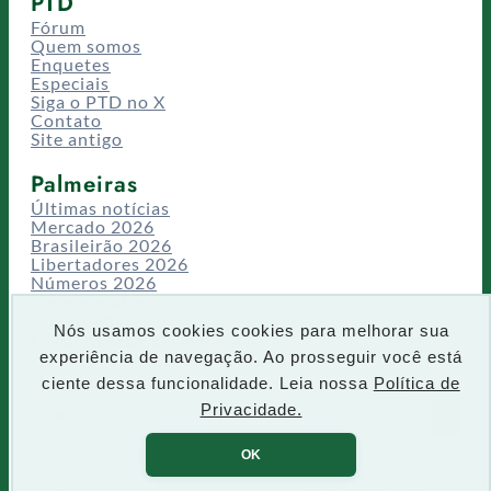
PTD
Fórum
Quem somos
Enquetes
Especiais
Siga o PTD no X
Contato
Site antigo
Palmeiras
Últimas notícias
Mercado 2026
Brasileirão 2026
Libertadores 2026
Números 2026
Campeonatos
Temporadas
Nós usamos cookies cookies para melhorar sua
CT/Centro de Excelência
experiência de navegação. Ao prosseguir você está
Busca
ciente dessa funcionalidade. Leia nossa
Política de
P
Privacidade.
IR
e
s
OK
q
u