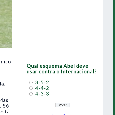
cnico
Qual esquema Abel deve
usar contra o Internacional?
3-5-2
da,
4-4-2
4-3-3
 Mas
… Só
 está