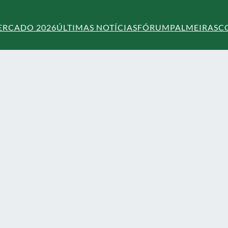
ERCADO 2026
ÚLTIMAS NOTÍCIAS
FÓRUM
PALMEIRAS
C