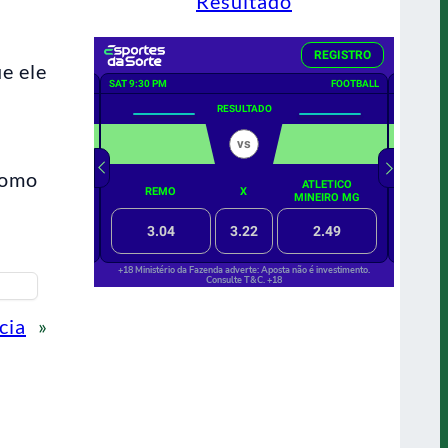
Resultado
e ele
como
cia
»