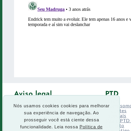
Aviso legal
PTD
Política de Privacidade
Fórum
Termos de uso
Quem som
Nós usamos cookies cookies para melhorar
Enquetes
sua experiência de navegação. Ao
Especiais
Siga o PTD
prosseguir você está ciente dessa
Contato
funcionalidade. Leia nossa
Política de
Site antigo