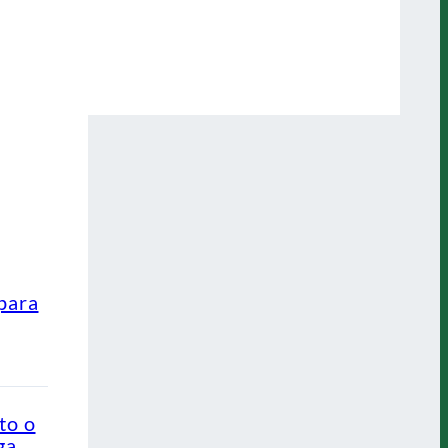
para
to o
ga