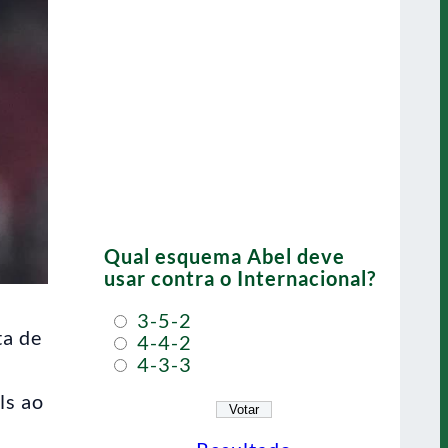
Qual esquema Abel deve
usar contra o Internacional?
3-5-2
ta de
4-4-2
4-3-3
ls ao