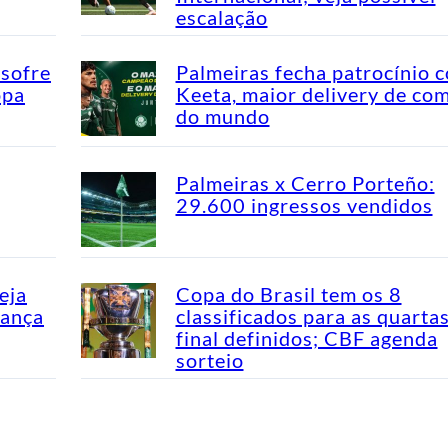
escalação
 sofre
Palmeiras fecha patrocínio 
opa
Keeta, maior delivery de co
do mundo
Palmeiras x Cerro Porteño:
29.600 ingressos vendidos
eja
Copa do Brasil tem os 8
dança
classificados para as quarta
final definidos; CBF agenda
sorteio