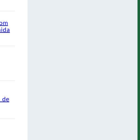
com
mida
s de