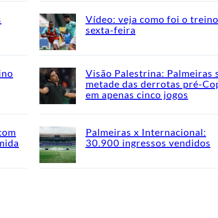
s
Vídeo: veja como foi o trein
sexta-feira
ino
Visão Palestrina: Palmeiras 
metade das derrotas pré-Co
em apenas cinco jogos
 com
Palmeiras x Internacional:
mida
30.900 ingressos vendidos