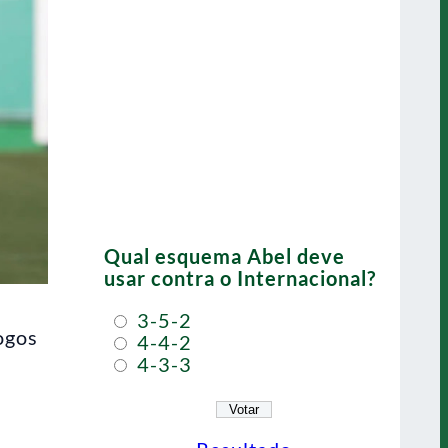
Qual esquema Abel deve
usar contra o Internacional?
3-5-2
ogos
4-4-2
4-3-3