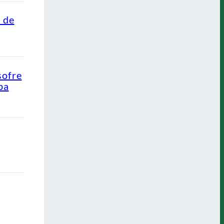
o de
sofre
pa