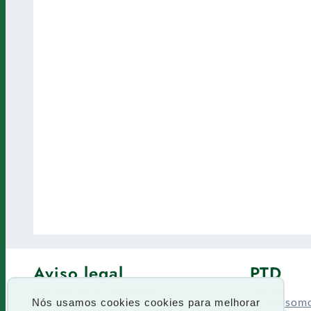
Aviso legal
PTD
Política de Privacidade
Fórum
Termos de uso
Quem som
Nós usamos cookies cookies para melhorar