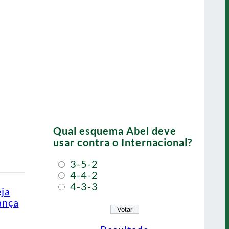
Qual esquema Abel deve
usar contra o Internacional?
3-5-2
4-4-2
4-3-3
eja
ança