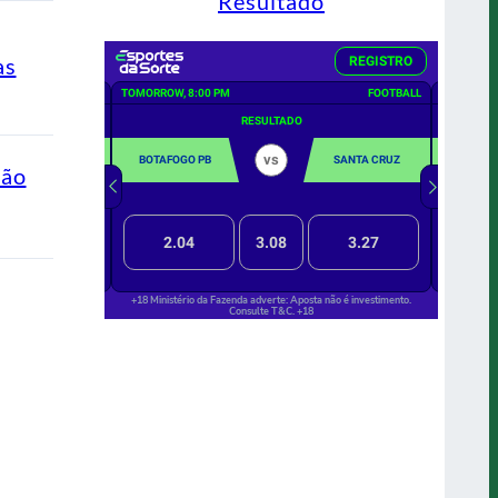
Resultado
as
ção