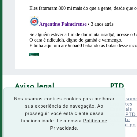
Aviso legal
PTD
Política de Privacidade
Fórum
Termos de uso
Quem som
Nós usamos cookies cookies para melhorar
Enquetes
sua experiência de navegação. Ao
Especiais
Siga o PTD
prosseguir você está ciente dessa
Contato
funcionalidade. Leia nossa
Política de
Site antigo
Privacidade.